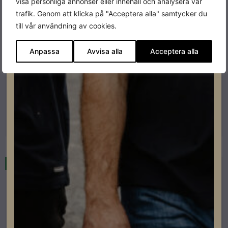
visa personliga annonser eller innehåll och analysera vår
trafik. Genom att klicka på "Acceptera alla" samtycker du
till vår användning av cookies.
Anpassa
Avvisa alla
Acceptera alla
Falsat plåttak Nordmount
Nordmount Hyper Plate Kit
Lev. artikelnummer: 1621-50
Artikelnummer: 504062
Läs mer
I lager