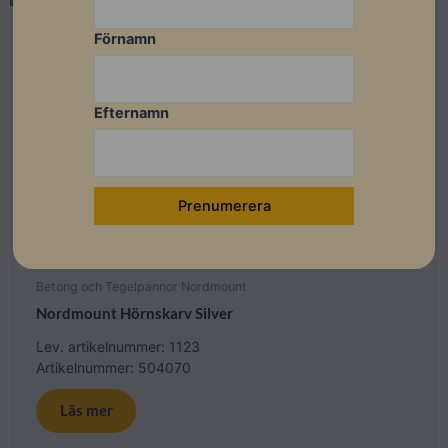
Förnamn
Efternamn
Betong och Tegelpannor Nordmount
Nordmount Hörnskarv Silver
Lev. artikelnummer: 1123
Artikelnummer: 504070
Läs mer