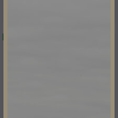
Artikelnummer: 504046
Läs mer
I lager
Betong och Tegelpannor Nordmount