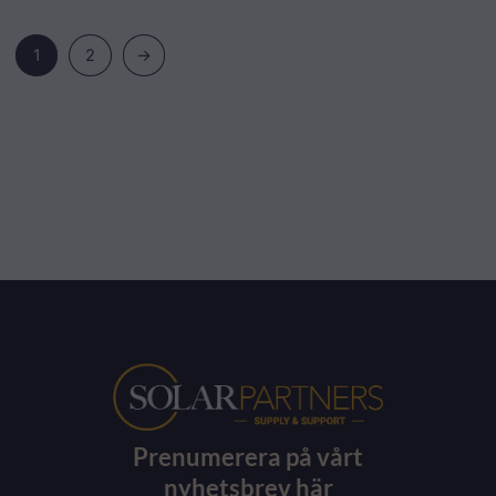
1
2
→
Prenumerera på vårt
nyhetsbrev här