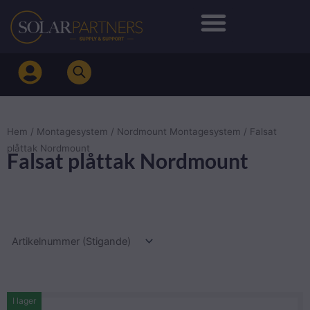
Hoppa
till
innehåll
Hem
/
Montagesystem
/
Nordmount Montagesystem
/ Falsat
plåttak Nordmount
Falsat plåttak Nordmount
I lager