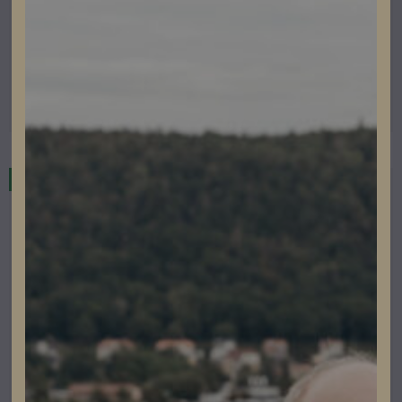
Nordmount Hex 8 Socket – 25st
Lev. artikelnummer: 1308
Artikelnummer: 504050
Läs mer
I lager