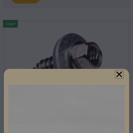
I lager
Betong och Tegelpannor Nordmount
Nordmount Plåtskruv 6,3×19 – 300st
Lev. artikelnummer: 63190300