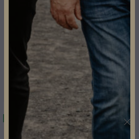
Betong och Tegelpannor Nordmount
Nordmount Kabelskydd Silver
Lev. artikelnummer: 1119
Artikelnummer: 504066
Läs mer
I lager