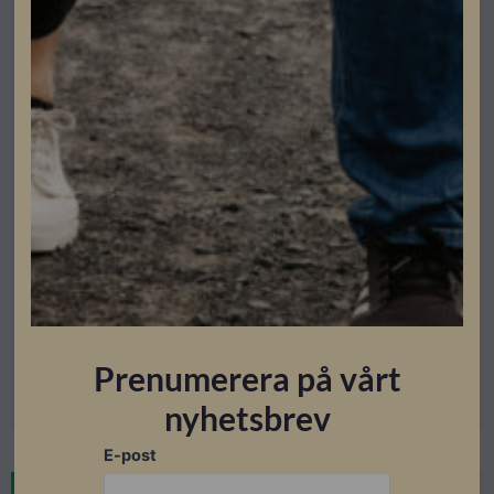
Betong och Tegelpannor Nordmount
Nordmount Kabelskydd Svart
Lev. artikelnummer: 1120
Artikelnummer: 504068
Prenumerera på vårt
Läs mer
nyhetsbrev
E-post
I lager