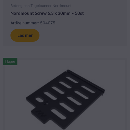
Betong och Tegelpannor Nordmount
Nordmount Screw 6,3 x 30mm – 50st
Artikelnummer: 504075
Läs mer
I lager