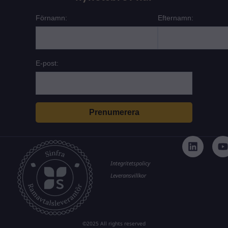
Förnamn:
Efternamn:
E-post:
L
i
n
k
t
Integritetspolicy
e
Leveransvillkor
d
i
n
©2025 All rights reserved