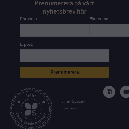
Prenumerera på vårt
nyhetsbrev här
Förnamn:
Efternamn:
E-post:
L
i
n
k
t
Integritetspolicy
e
Leveransvillkor
d
i
n