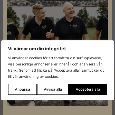
solcellssystem, elbilsladdning och energilagring.
Innovation
Vi strävar hela tiden efter att ligga i framkant vad
gäller produkter, lösningar och tjänster.
Vi värnar om din integritet
Vi använder cookies för att förbättra din surfupplevelse,
visa personliga annonser eller innehåll och analysera vår
trafik. Genom att klicka på "Acceptera alla" samtycker du
till vår användning av cookies.
Vill du veta mer om oss?
Vi är här för att hjälpa och delar gärna med oss av vår
Anpassa
Avvisa alla
Acceptera alla
kunskap. Kontakta oss för att få veta mer om vad vi kan
göra för dig.
Kontakta oss