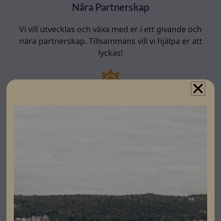
Nära Partnerskap
Vi vill utvecklas och växa med er i ett givande och
nära partnerskap. Tillsammans vill vi hjälpa er att
lyckas!
Ett Engagerat Team
Vår uppgift är att erbjuda rätt lösning till era kunder.
Vårt team har lång branscherfarenhet och hjälper er
hela vägen, från tanke till färdigt projekt.
Brett Produktsortiment
Komplett sortiment med högsta kvalitet för allt inom