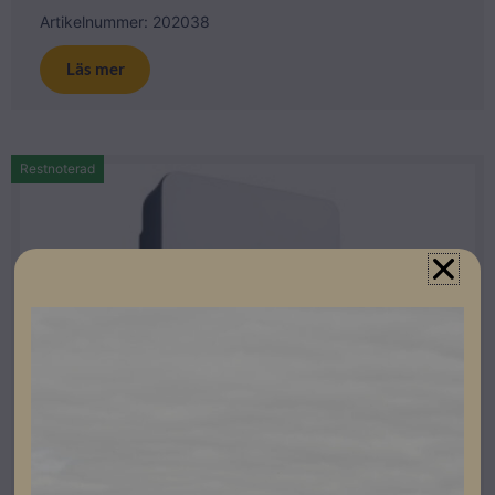
Artikelnummer: 202038
Läs mer
Restnoterad
Sungrow Hybridväxelriktare