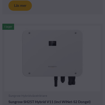
Läs mer
I lager
Sungrow Hybridväxelriktare
Sungrow SH25T Hybrid V11 (incl WiNet-S2 Dongel)