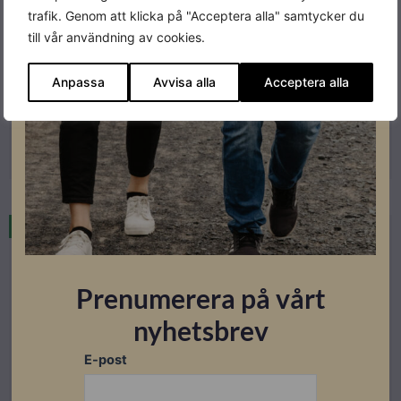
trafik. Genom att klicka på "Acceptera alla" samtycker du
Sungrow Hybridväxelriktare
till vår användning av cookies.
Sungrow SH10RT-20 Hybrid
Anpassa
Avvisa alla
Acceptera alla
Lev. artikelnummer: ASH00107
Artikelnummer: 202033
Läs mer
Restnoterad
Prenumerera på vårt
nyhetsbrev
E-post