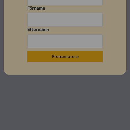
Förnamn
Sungrow Hybridväxelriktare
Efternamn
Sungrow SH20T Hybrid V11 (incl WiNet-S2 Dongel)
Artikelnummer: 202036
Läs mer