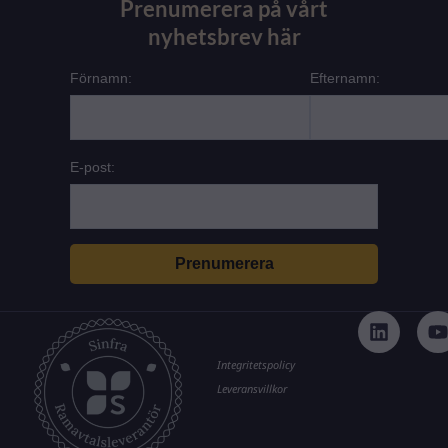
Prenumerera på vårt
nyhetsbrev här
Förnamn:
Efternamn:
E-post:
L
i
n
k
t
Integritetspolicy
e
Leveransvillkor
d
i
n