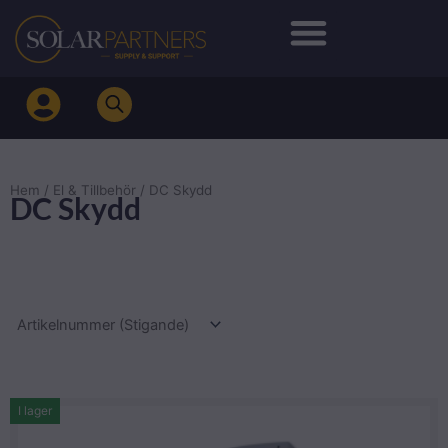
Hoppa
till
innehåll
Hem
/
El & Tillbehör
/ DC Skydd
DC Skydd
I lager