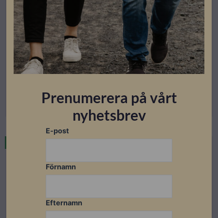
DC Skydd
Mersen Kapsling DC-översspänningskydd, 2 MPPT (2
strängar/MPPT)
Lev. artikelnummer: 83070108
Artikelnummer: 403006
Prenumerera på vårt
Läs mer
nyhetsbrev
E-post
I lager
Förnamn
Efternamn