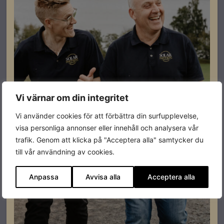
Mersen Kapsling DC-översspänningskydd, 2 MPPT (1
sträng/MPPT)
Lev. artikelnummer: 83070104
Artikelnummer: 403004
Läs mer
Vi värnar om din integritet
I lager
Vi använder cookies för att förbättra din surfupplevelse,
visa personliga annonser eller innehåll och analysera vår
trafik. Genom att klicka på "Acceptera alla" samtycker du
till vår användning av cookies.
Anpassa
Avvisa alla
Acceptera alla