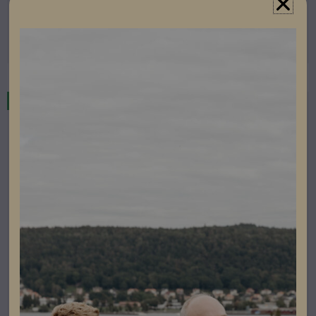
Artikelnummer: 203072
Läs mer
I lager
DC Skydd