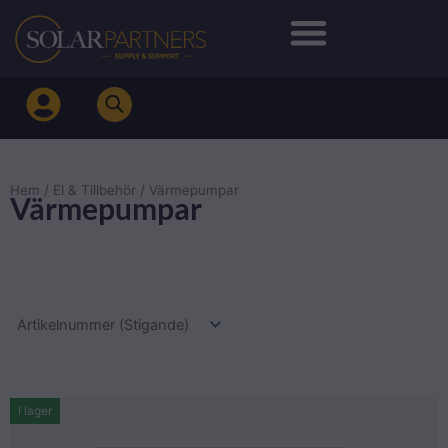
Hoppa
till
innehåll
Hem
/
El & Tillbehör
/ Värmepumpar
Värmepumpar
I lager