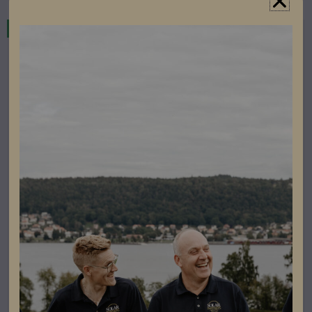
I lager
El & Tillbehör
Vaillant ClimaVAIR Plus 025 (3,5kw) Innedel+utedel
Artikelnummer: 701014jj
Läs mer