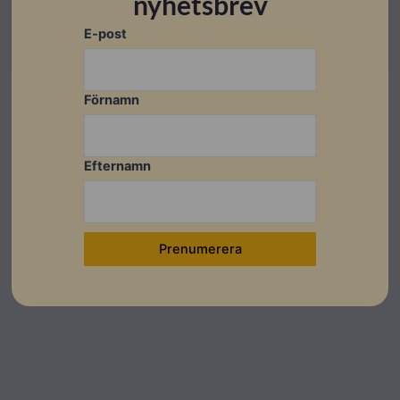
nyhetsbrev
Artikelnummer: 701060
E-post
Läs mer
Förnamn
Efternamn