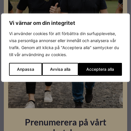
Vi värnar om din integritet
Vi använder cookies för att förbättra din surfupplevelse,
visa personliga annonser eller innehåll och analysera vår
trafik. Genom att klicka på "Acceptera alla" samtycker du
till vår användning av cookies.
Anpassa
Avvisa alla
Acceptera alla
SLUT I LAGER
El & Tillbehör
Panasonic Etherea NZ25YKE-1 Luft/Luft Värmepump
Prenumerera på vårt
6,5kW