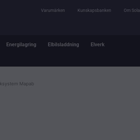
Varumärken
Kunskapsbanken
Om Sola
tem
ppna El & Tillbehör
Öppna Energilagring
Öppna Elbilsladdning
Öppna Elverk
Energilagring
Elbilsladdning
Elverk
rksystem Mapab