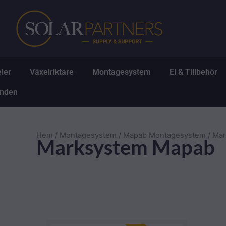
Hoppa
till
innehåll
Öppna Solpaneler
Öppna Växelriktare
Öppna Montagesys
Ö
ler
Växelriktare
Montagesystem
El & Tillbehör
Öppna Erbjudanden
anden
Hem
/
Montagesystem
/
Mapab Montagesystem
/ Ma
Marksystem Mapab