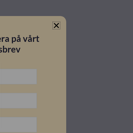
ra på vårt
sbrev