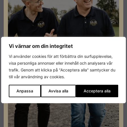
KOSTAL PLENTICORE G3 – M
Lev. artikelnummer: 10543198
Artikelnummer: 201206
Läs mer
Vi värnar om din integritet
Vi använder cookies för att förbättra din surfupplevelse,
I lager
visa personliga annonser eller innehåll och analysera vår
Kampanj
trafik. Genom att klicka på "Acceptera alla" samtycker du
till vår användning av cookies.
Anpassa
Avvisa alla
Acceptera alla