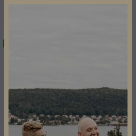
Artikelnummer: 201024
Läs mer
I lager
Kampanj
Fyndhörna