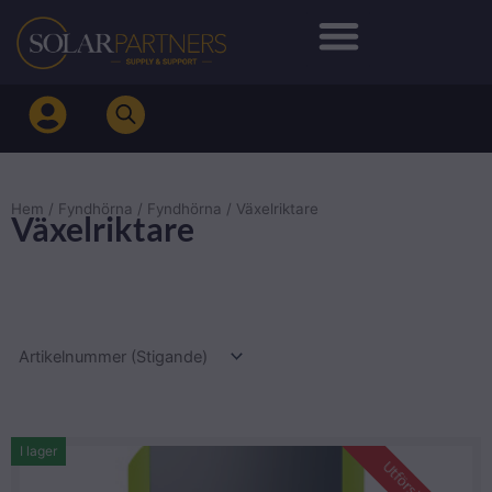
Hoppa
till
innehåll
Hem
/
Fyndhörna
/
Fyndhörna
/ Växelriktare
Växelriktare
I lager