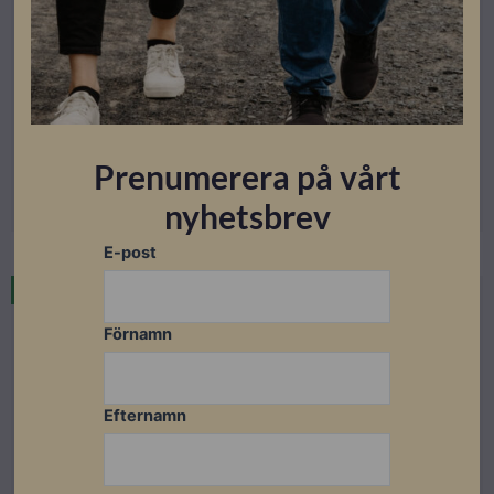
Fyndhörna
KOSTAL PLENTICORE G3 – L
Lev. artikelnummer: 10541199
Artikelnummer: 201210
Prenumerera på vårt
Läs mer
nyhetsbrev
E-post
I lager
Utförsäljning
Förnamn
Efternamn