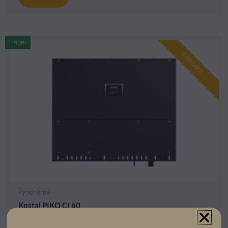
I lager
Kampanj
Fyndhörna
Kostal PIKO CI 60
Lev. artikelnummer: 10534085