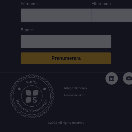
Förnamn:
Efternamn:
E-post:
L
i
n
k
t
Integritetspolicy
e
Leveransvillkor
d
i
n
©2025 All rights reserved