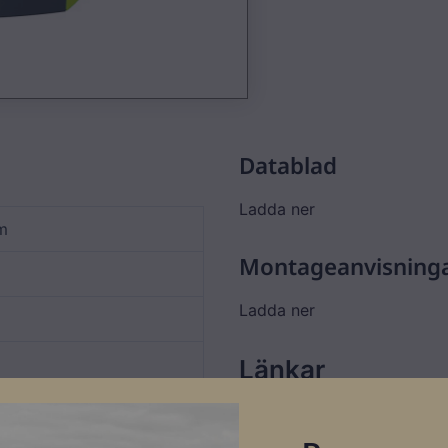
Datablad
Ladda ner
m
Montageanvisning
Ladda ner
Länkar
Garanti information