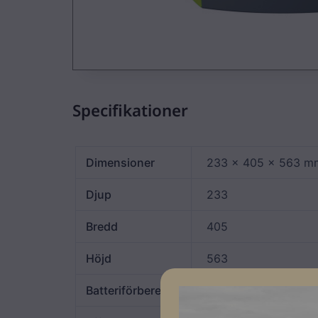
Specifikationer
Dimensioner
233 × 405 × 563 m
Djup
233
Bredd
405
Höjd
563
Batteriförberedd
JA