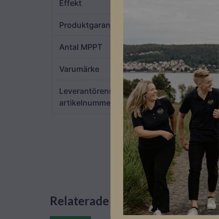
Effekt
10kW
Produktgaranti
5+5 år
Antal MPPT
3
Varumärke
Kostal
Leverantörens
10535118
artikelnummer
Relaterade produkter