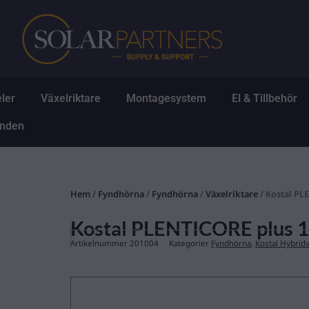
Hoppa
till
innehåll
Öppna Solpaneler
Öppna Växelriktare
Öppna Montagesys
Ö
ler
Växelriktare
Montagesystem
El & Tillbehör
Öppna Erbjudanden
anden
Hem
/
Fyndhörna
/
Fyndhörna
/
Växelriktare
/ Kostal PL
Kostal PLENTICORE plus
Artikelnummer
201004
Kategorier
Fyndhörna
,
Kostal Hybridv