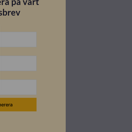
ra på vårt
sbrev