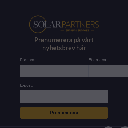
Prenumerera på vårt
nyhetsbrev här
Förnamn:
Efternamn:
E-post:
L