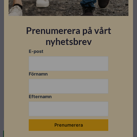
Prenumerera på vårt
nyhetsbrev
E-post
Kostal Hybridväxelriktare
Förnamn
Kostal PLENTICORE BI 10.0/26
Lev. artikelnummer: 10535120
Artikelnummer: 201011
Efternamn
Läs mer
Restnoterad