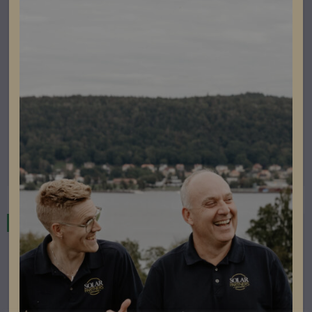
Kostal Hybridväxelriktare
Kostal PLENTICORE plus 8.5kW G2
Lev. artikelnummer: 10535117
Artikelnummer: 201002
Läs mer
Restnoterad
Beställningsvara