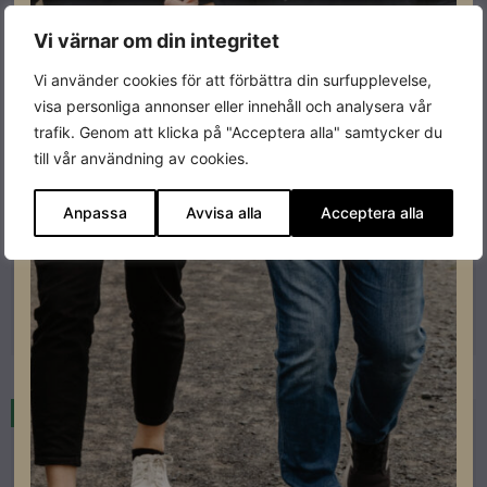
Vi värnar om din integritet
Vi använder cookies för att förbättra din surfupplevelse,
visa personliga annonser eller innehåll och analysera vår
trafik. Genom att klicka på "Acceptera alla" samtycker du
till vår användning av cookies.
Kostal Hybridväxelriktare
Kostal Activation code PLENTICORE plus
Anpassa
Avvisa alla
Acceptera alla
Lev. artikelnummer: 200095740
Artikelnummer: 201006
Läs mer
Restnoterad
Beställningsvara