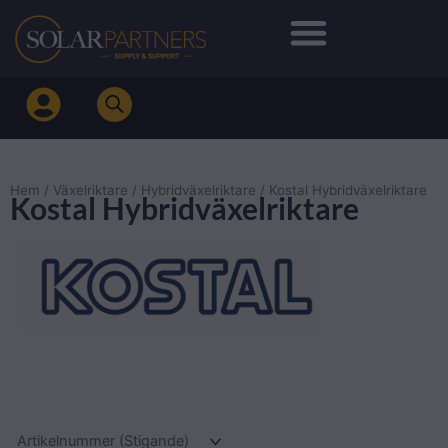
Hoppa
till
innehåll
Hem
/
Växelriktare
/
Hybridväxelriktare
/ Kostal Hybridväxelriktare
Kostal Hybridväxelriktare