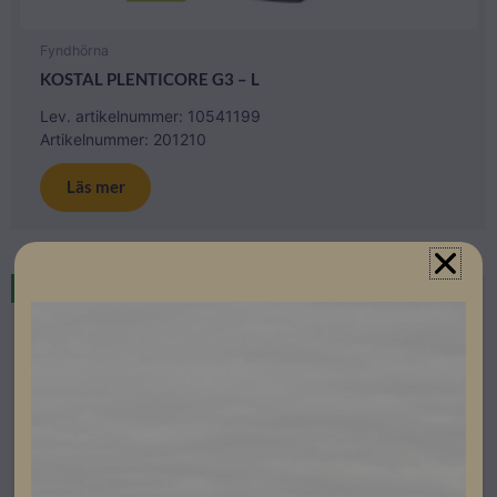
Fyndhörna
KOSTAL PLENTICORE G3 – L
Lev. artikelnummer: 10541199
Artikelnummer: 201210
Läs mer
Restnoterad
Beställningsvara