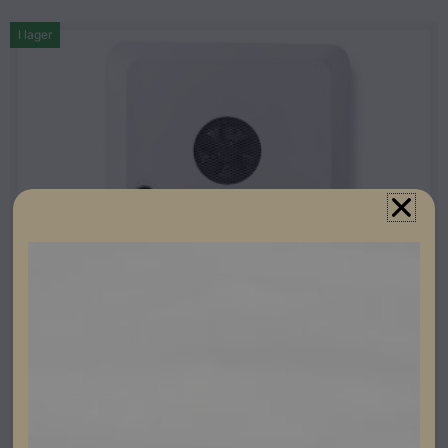
I lager
Fronius
Fronius Symo GEN24 6.0
Lev. artikelnummer: 4,210,153
Artikelnummer: 203105