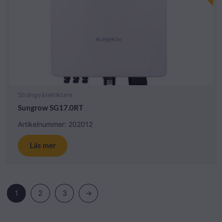
Strängväxelriktare
Sungrow SG17.0RT
Artikelnummer: 202012
Läs mer
1
2
3
→