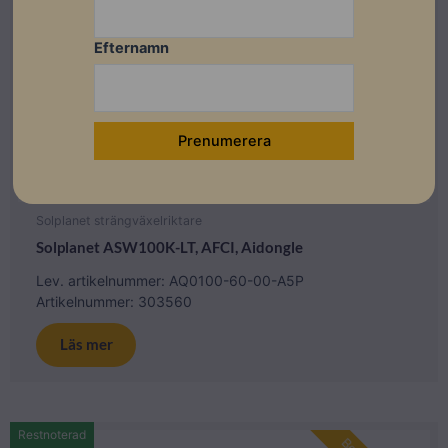
Efternamn
Solplanet strängväxelriktare
Solplanet ASW100K-LT, AFCI, Aidongle
Lev. artikelnummer: AQ0100-60-00-A5P
Artikelnummer: 303560
Läs mer
Restnoterad