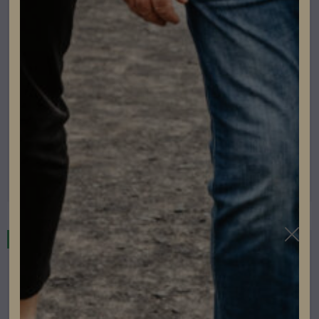
Fronius Strängväxelriktare
Fronius Verto 30.0 SPD 1+2
Lev. artikelnummer: 4,210,404
Artikelnummer: 203140
Läs mer
I lager