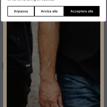
Anpassa
Avvisa alla
Acceptera alla
Fronius Strängväxelriktare
Fronius Verto 27.0 SPD 1+2
Lev. artikelnummer: 4,210,402
Artikelnummer: 203136
Läs mer
I lager