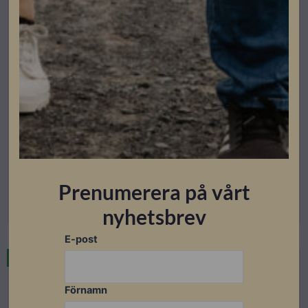
Growatt
Growatt MOD 15KTL3-X
Artikelnummer: 204008
Prenumerera på vårt
Läs mer
nyhetsbrev
E-post
I lager
Förnamn