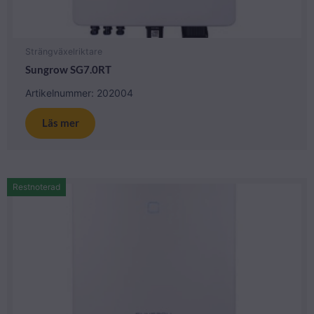
Strängväxelriktare
Sungrow SG7.0RT
Artikelnummer: 202004
Läs mer
Restnoterad