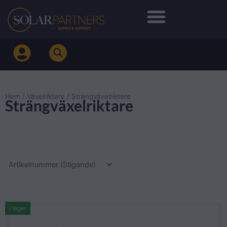
Hoppa
till
innehåll
Hem
/
Växelriktare
/ Strängväxelriktare
Strängväxelriktare
I lager