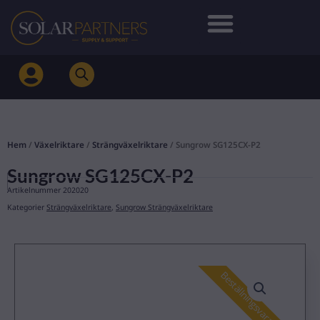
Hoppa
till
innehåll
Hem
/
Växelriktare
/
Strängväxelriktare
/ Sungrow SG125CX-P2
Sungrow SG125CX-P2
Artikelnummer
202020
Kategorier
Strängväxelriktare
,
Sungrow Strängväxelriktare
Beställningsvara