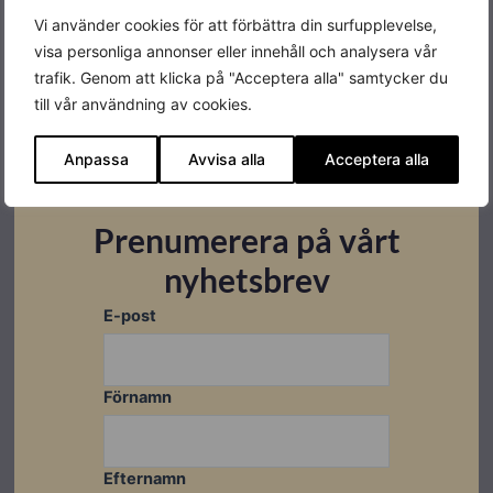
Produktgaranti
5 år
Vi använder cookies för att förbättra din surfupplevelse,
visa personliga annonser eller innehåll och analysera vår
Antal MPPT
12
trafik. Genom att klicka på "Acceptera alla" samtycker du
till vår användning av cookies.
Färg
Vit
Varumärke
Sungrow
Anpassa
Avvisa alla
Acceptera alla
Prenumerera på vårt
nyhetsbrev
Datablad
E-post
Ladda ner
Kompabiliteter
Förnamn
Efternamn