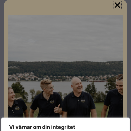
Specifikationer
Vikt
62 kg
Dimensioner
310 × 782 × 645 mm
Djup
360
Bredd
1019
Höjd
793
Batteriförberedd
NEJ
Vikt
87
Effekt
125 kW
Vi värnar om din integritet