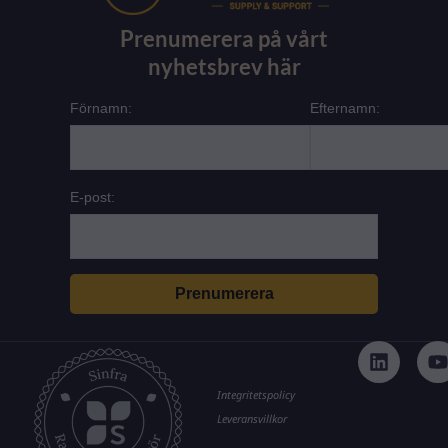
Prenumerera på vårt
nyhetsbrev här
Förnamn:
Efternamn:
E-post:
L
i
n
k
t
Integritetspolicy
e
Leveransvillkor
d