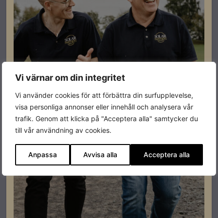
Huawei Hybridväxelriktare
Huawei, SUN2000-MB0 17kW
Artikelnummer: 206044
Läs mer
Vi värnar om din integritet
Vi använder cookies för att förbättra din surfupplevelse,
Restnoterad
visa personliga annonser eller innehåll och analysera vår
trafik. Genom att klicka på "Acceptera alla" samtycker du
till vår användning av cookies.
Anpassa
Avvisa alla
Acceptera alla