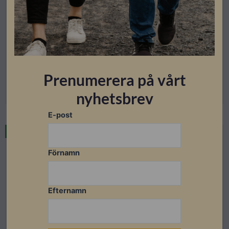
Huawei Hybridväxelriktare
Huawei, SUN 2000-10K-MAP0
Artikelnummer: 206052
Prenumerera på vårt
Läs mer
nyhetsbrev
E-post
Restnoterad
Förnamn
Efternamn