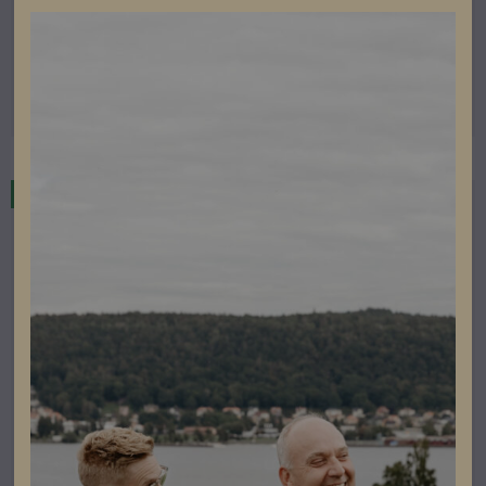
Huawei, SUN2000-MB0 15kW
Artikelnummer: 206042
Läs mer
Restnoterad