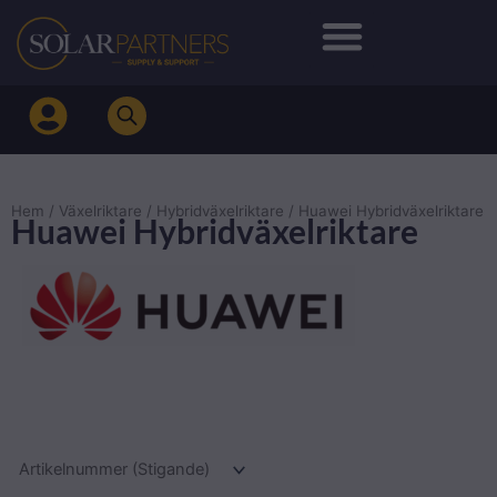
Hoppa
till
innehåll
Hem
/
Växelriktare
/
Hybridväxelriktare
/ Huawei Hybridväxelriktare
Huawei Hybridväxelriktare