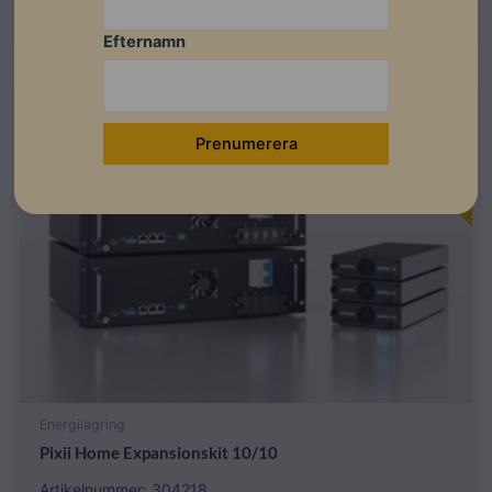
Läs mer
Efternamn
Beställningsvara
Energilagring
Pixii Home Expansionskit 10/10
Artikelnummer: 304218