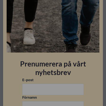
Beställningsvara
Prenumerera på vårt
nyhetsbrev
E-post
Energilagring
Pixii Home Energilagring 20/20 kWh
Artikelnummer: 304214
Förnamn