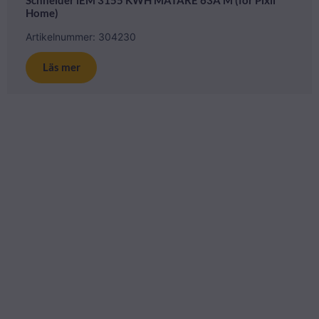
Schneider iEM 3155 KWH MÄTARE 63A M (för Pixii
Home)
Artikelnummer: 304230
Läs mer