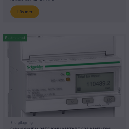
Läs mer
Restnoterad
Energilagring