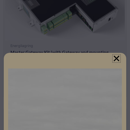
Energilagring
Master Gateway Kit (with Gateway and mounting
brackets)
Lev. artikelnummer: P12602
Artikelnummer: 304148
Läs mer
Beställningsvara