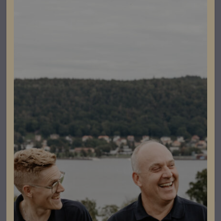
Energilagring
Multi Kabinet Switch ( from 3-6 Cabinets and 2 x 7-
11Cabinets)
Lev. artikelnummer: P13601
Artikelnummer: 304152
Läs mer