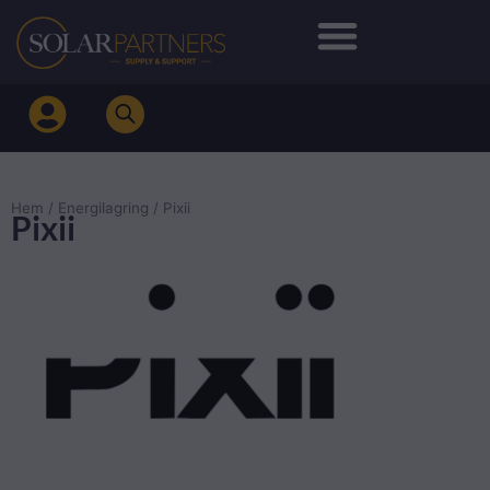
Hoppa
till
innehåll
Hem
/
Energilagring
/ Pixii
Pixii