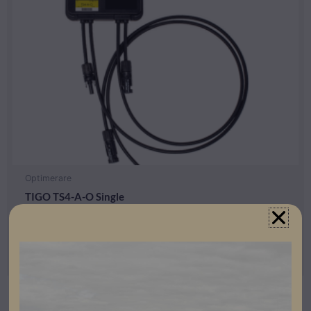
Optimerare
TIGO TS4-A-O Single
Artikelnummer: 308002
Läs mer