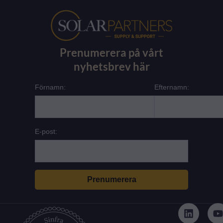
Prenumerera på vårt
nyhetsbrev här
Förnamn:
Efternamn:
E-post:
L
i
n