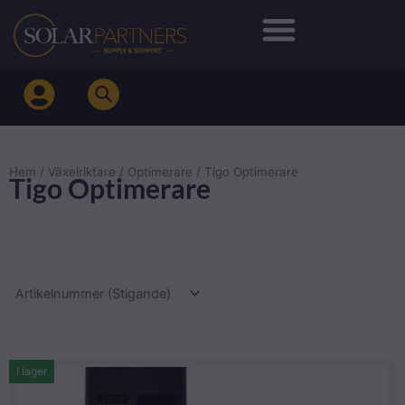
Hoppa
till
innehåll
Hem
/
Växelriktare
/
Optimerare
/ Tigo Optimerare
Tigo Optimerare
I lager