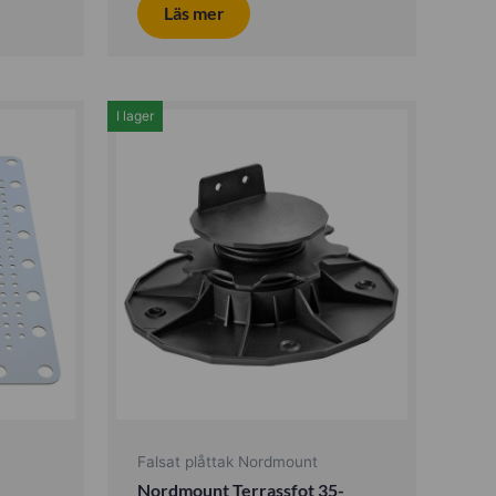
Läs mer
I lager
Falsat plåttak Nordmount
Nordmount Terrassfot 35-