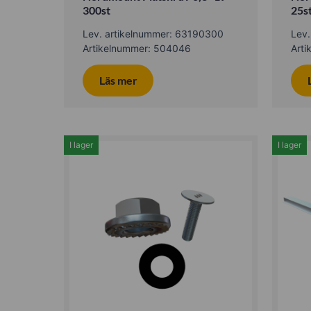
300st
25s
Lev. artikelnummer: 63190300
Lev.
Artikelnummer: 504046
Art
Läs mer
I lager
I lager