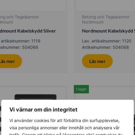
ong och Tegelpannor
Betong och Tegelpannor
dmount
Nordmount
dmount Kabelskydd Silver
Nordmount Kabelskydd 
 artikelnummer: 1119
Lev. artikelnummer: 1120
ikelnummer: 504066
Artikelnummer: 504068
Läs mer
Läs mer
I lager
Vi värnar om din integritet
Vi använder cookies för att förbättra din surfupplevelse,
visa personliga annonser eller innehåll och analysera vår
trafik. Genom att klicka på "Acceptera alla" samtycker du