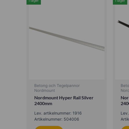
I lager
I lager
Betong och Tegelpannor
Bet
Nordmount
Nor
Nordmount Hyper Rail Silver
Nor
2400mm
24
Lev. artikelnummer: 1916
Lev.
Artikelnummer: 504006
Art