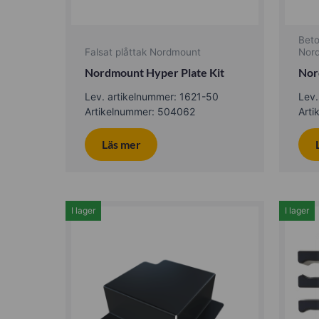
Bet
Falsat plåttak Nordmount
Nor
Nordmount Hyper Plate Kit
Nor
Lev. artikelnummer: 1621-50
Lev.
Artikelnummer: 504062
Art
Läs mer
I lager
I lager