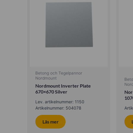
Betong och Tegelpannor
Nordmount
Bet
Nor
Nordmount Inverter Plate
670×670 Silver
Nor
107
Lev. artikelnummer: 1150
Artikelnummer: 504078
Art
Läs mer