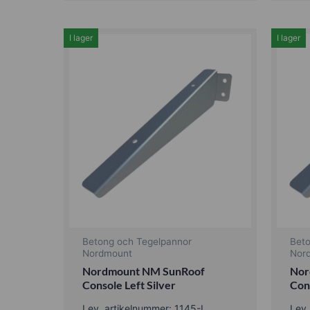
I lager
I lager
Betong och Tegelpannor
Bet
Nordmount
Nor
Nordmount NM SunRoof
Nor
Console Left Silver
Con
Lev. artikelnummer: 1145-L
Lev.