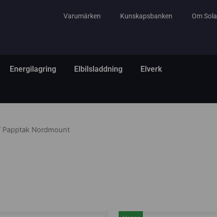
Varumärken
Kunskapsbanken
Om Sola
tem
ppna El & Tillbehör
Öppna Energilagring
Öppna Elbilsladdning
Öppna Elverk
Energilagring
Elbilsladdning
Elverk
 Papptak Nordmount