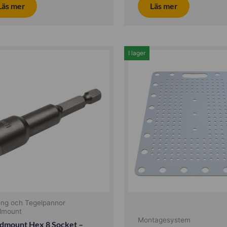
Läs mer
Läs mer
I lager
ong och Tegelpannor
dmount
Montagesystem
dmount Hex 8 Socket –