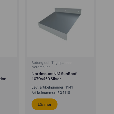
Betong och Tegelpannor
Nordmount
Nordmount NM SunRoof
tion
1070×450 Silver
Lev. artikelnummer: 1141
Artikelnummer: 504118
Läs mer