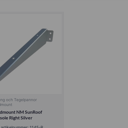
ong och Tegelpannor
dmount
dmount NM SunRoof
sole Right Silver
 artikelnummer: 1145-R