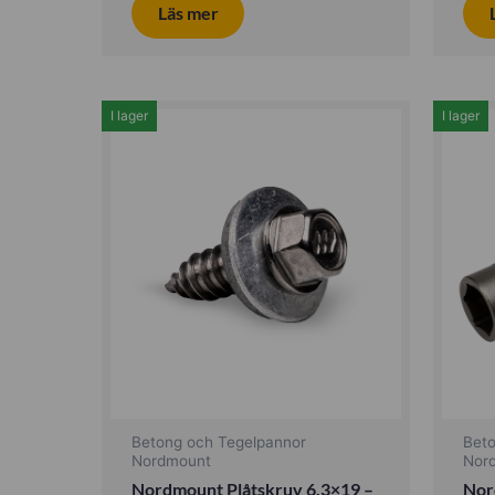
Läs mer
I lager
I lager
Betong och Tegelpannor
Bet
Nordmount
Nor
Nordmount Plåtskruv 6,3×19 –
Nor