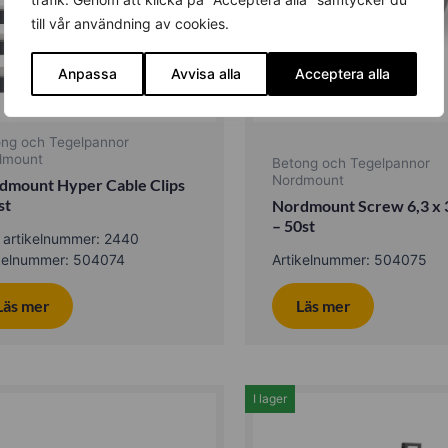
till vår användning av cookies.
Anpassa
Avvisa alla
Acceptera alla
ong och Tegelpannor
dmount
Betong och Tegelpannor
Nordmount
dmount Hyper Cable Clips
st
Nordmount Screw 6,3 x
– 50st
 artikelnummer: 2440
ikelnummer: 504074
Artikelnummer: 504075
Läs mer
Läs mer
I lager