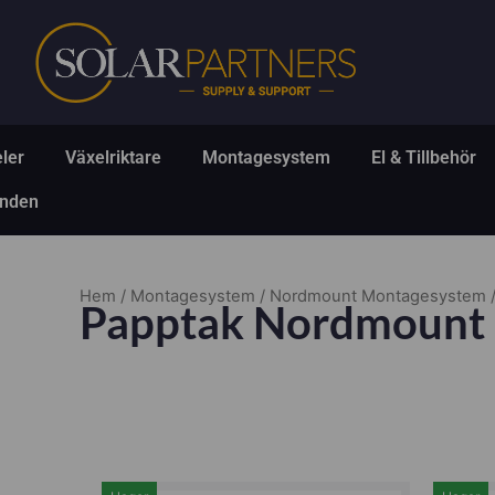
Hoppa
till
innehåll
Öppna Solpaneler
Öppna Växelriktare
Öppna Montagesys
Ö
ler
Växelriktare
Montagesystem
El & Tillbehör
Öppna Erbjudanden
anden
Hem
/
Montagesystem
/
Nordmount Montagesystem
/
Papptak Nordmount