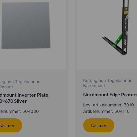
Betong och Tegelpannor
ong och Tegelpannor
Nordmount
dmount
Nordmount Edge Protec
dmount Inverter Plate
0×670 Silver
Lev. artikelnummer: 7010
ikelnummer: 504080
Artikelnummer: 504110
Läs mer
Läs mer