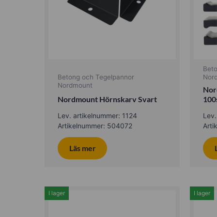
Bet
Betong och Tegelpannor
Nor
Nordmount
Nor
Nordmount Hörnskarv Svart
100
Lev. artikelnummer: 1124
Lev.
Artikelnummer: 504072
Art
Läs mer
I lager
I lager