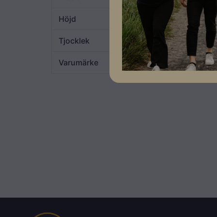
Höjd
88 mm
Tjocklek
4 mm
Varumärke
Nordmount