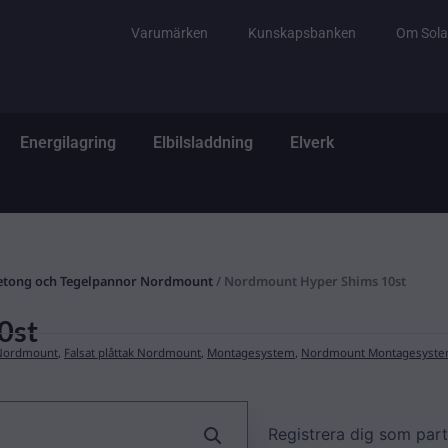
Varumärken
Kunskapsbanken
Om Sola
tem
ppna El & Tillbehör
Öppna Energilagring
Öppna Elbilsladdning
Öppna Elverk
Energilagring
Elbilsladdning
Elverk
etong och Tegelpannor Nordmount
/ Nordmount Hyper Shims 10st
0st
 Nordmount
,
Falsat plåttak Nordmount
,
Montagesystem
,
Nordmount Montagesyst
Registrera dig som part