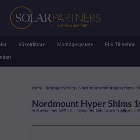
Hoppa
till
innehåll
Öppna Solpaneler
Öppna Växelriktare
Öppna Montagesys
Ö
ler
Växelriktare
Montagesystem
El & Tillbehör
Öppna Erbjudanden
anden
Hem
/
Montagesystem
/
Nordmount Montagesystem
/
B
Nordmount Hyper Shims 1
Artikelnummer
504076
Kategorier
Betong och Tegelpannor