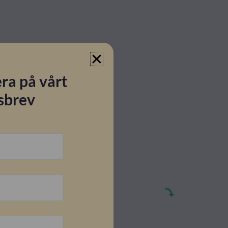
ra på vårt
sbrev