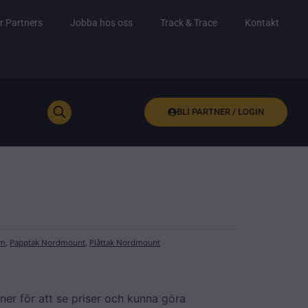
r Partners
Jobba hos oss
Track & Trace
Kontakt
BLI PARTNER / LOGIN
em
,
Papptak Nordmount
,
Plåttak Nordmount
ner för att se priser och kunna göra