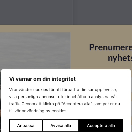
Prenumere
nyhet
E-post
Vi värnar om din integritet
Vi använder cookies för att förbättra din surfupplevelse,
Förnamn
Datablad
visa personliga annonser eller innehåll och analysera vår
trafik. Genom att klicka på "Acceptera alla" samtycker du
till vår användning av cookies.
Ladda ner
Efternamn
Anpassa
Avvisa alla
Acceptera alla
Garantibevis