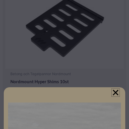
Betong och Tegelpannor Nordmount
Nordmount Hyper Shims 10st
Lev. artikelnummer: 2445
Artikelnummer: 504076
Läs mer