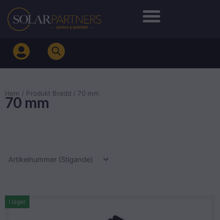
Hoppa
till
innehåll
Hem
/ Produkt Bredd / 70 mm
70 mm
I lager