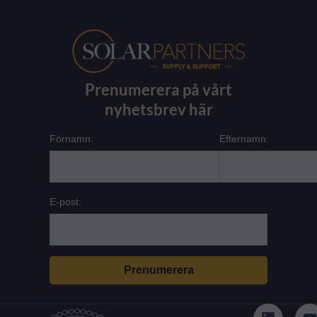
Prenumerera på vårt
nyhetsbrev här
Förnamn:
Efternamn:
E-post:
L
i