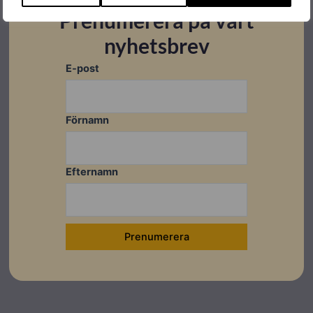
Prenumerera på vårt
nyhetsbrev
E-post
Förnamn
Efternamn