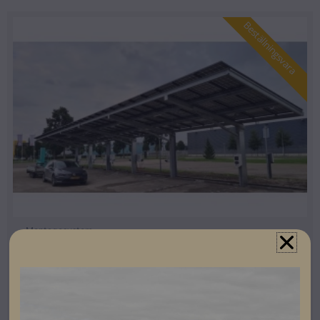
Beställningsvara
Montagesystem
HelioRack Carport
Artikelnummer: 504900
Läs mer