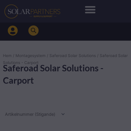
Hoppa
till
innehåll
Hem
/
Montagesystem
/
Saferoad Solar Solutions
/ Saferoad Solar
Solutions - Carport
Saferoad Solar Solutions -
Carport