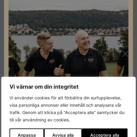
Utförsäljning
Kampanj
SLUT I LAGER
Vi värnar om din integritet
Vi använder cookies för att förbättra din surfupplevelse,
Fyndhörna
visa personliga annonser eller innehåll och analysera vår
JA Solar 415W Helsvart
trafik. Genom att klicka på "Acceptera alla" samtycker du
till vår användning av cookies.
Artikelnummer: 101042
Läs mer
Anpassa
Avvisa alla
Acceptera alla