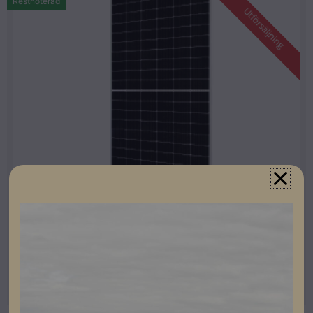
Restnoterad
Utförsäljning
Alu-färgad Ram
JA Solar 550W Alu-färgad Ram
Artikelnummer: 101010
Läs mer