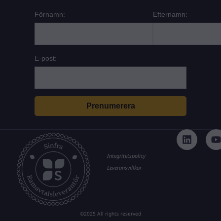
Förnamn:
Efternamn:
E-post:
L
i
n
k
t
Integritetspolicy
e
Leveransvillkor
d
i
n
©2025 All rights reserved