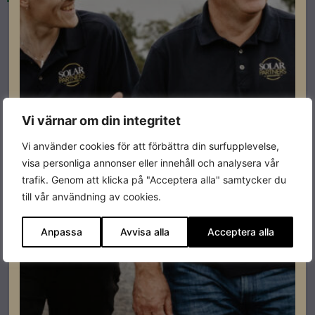
Vi värnar om din integritet
Vi använder cookies för att förbättra din surfupplevelse,
visa personliga annonser eller innehåll och analysera vår
trafik. Genom att klicka på "Acceptera alla" samtycker du
till vår användning av cookies.
Betong och Tegelpannor Esdec
ESDEC CLICKFIT EVO MOUNTING RAIL END CAP
GREY 25st
Anpassa
Avvisa alla
Acceptera alla
Lev. artikelnummer: 1008060
Artikelnummer: 503010
Läs mer