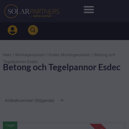
Hoppa
till
innehåll
Hem
/
Montagesystem
/
Esdec Montagesystem
/ Betong och
Tegelpannor Esdec
Betong och Tegelpannor Esdec
I lager