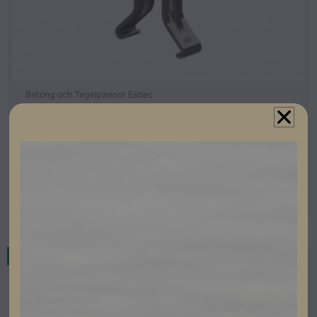
Betong och Tegelpannor Esdec
ESDEC CLICKFIT EVO module clamp universal grey
100st
Lev. artikelnummer: 1008020
Artikelnummer: 503002
Läs mer
Restnoterad
Utförsäljning