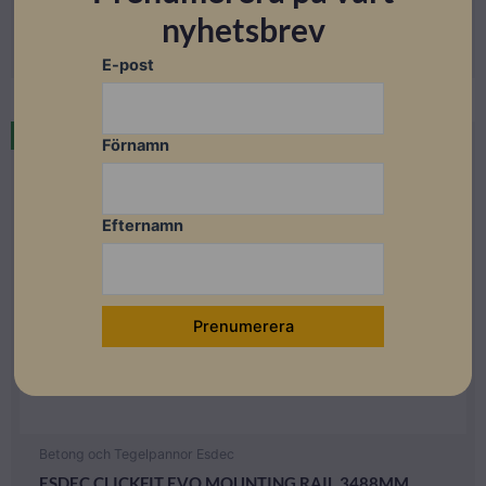
nyhetsbrev
Läs mer
E-post
Restnoterad
Förnamn
Utförsäljning
Efternamn
Betong och Tegelpannor Esdec
ESDEC CLICKFIT EVO MOUNTING RAIL 3488MM