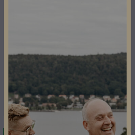
Betong och Tegelpannor Esdec
ESDEC CLICKFIT EVO MODULE CLAMP UNIVERSAL
BLACK 100st
Lev. artikelnummer: 1008020-B
Artikelnummer: 503004
Läs mer
Restnoterad