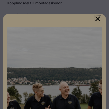
Kopplingsdel till montageskenor.
10 st/förpackning.
Specifikationer
Produktgaranti
20 år
Färg
Grå
Varumärke
Esdec
Leverantörens
1008061
artikelnummer