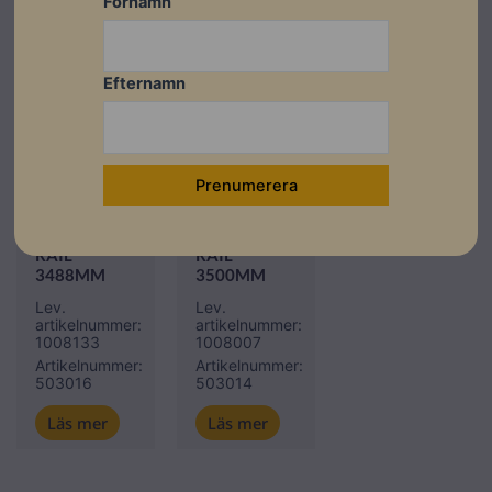
Förnamn
Efternamn
Fyndhörna
Montagesystem
ESDEC
ESDEC
CLICKFIT
CLICKFIT
EVO
EVO
MOUNTING
MOUNTING
RAIL
RAIL
3488MM
3500MM
Lev.
Lev.
artikelnummer:
artikelnummer:
1008133
1008007
Artikelnummer:
Artikelnummer:
503016
503014
Läs mer
Läs mer