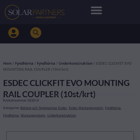
Hoppa
till
innehåll
Hem
/
Fyndhörna
/
Fyndhörna
/
Underkonstruktion
/ ESDEC CLICKFIT EVO
MOUNTING RAIL COUPLER (10st/krt)
ESDEC CLICKFIT EVO MOUNTING
RAIL COUPLER (10st/krt)
Artikelnummer
503019
Kategorier
Betong och Tegelpannor Esdec
,
Esdec Montagesystem
,
Fyndhörna
,
Fyndhörna
,
Montagesystem
,
Underkonstruktion