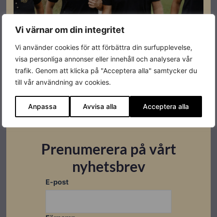
Vi värnar om din integritet
Vi använder cookies för att förbättra din surfupplevelse,
Datablad
visa personliga annonser eller innehåll och analysera vår
trafik. Genom att klicka på "Acceptera alla" samtycker du
Ladda ner
till vår användning av cookies.
Anpassa
Avvisa alla
Acceptera alla
Relaterade produkter
Prenumerera på vårt
Restnoterad
Restnoterad
Utförsäljning
nyhetsbrev
E-post