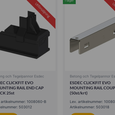
I lager
Utförsäljning
Ut
ong och Tegelpannor Esdec
Betong och Tegelpannor E
EC CLICKFIT EVO
ESDEC CLICKFIT EVO
NTING RAIL END CAP
MOUNTING RAIL COUP
CK 25st
(50st/krt)
. artikelnummer: 1008060-B
Lev. artikelnummer: 1008
ikelnummer: 503012
Artikelnummer: 503018