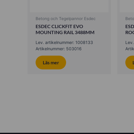
Betong och Tegelpannor Esdec
Bet
ESDEC CLICKFIT EVO
ESD
MOUNTING RAIL 3488MM
ROO
Lev. artikelnummer: 1008133
Lev
Artikelnummer: 503016
Art
Läs mer