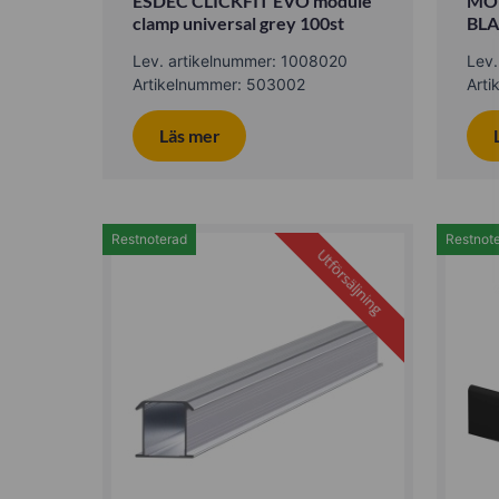
ESDEC CLICKFIT EVO module
MO
clamp universal grey 100st
BLA
Lev. artikelnummer: 1008020
Lev
Artikelnummer: 503002
Art
Läs mer
Restnoterad
Restnot
Utförsäljning