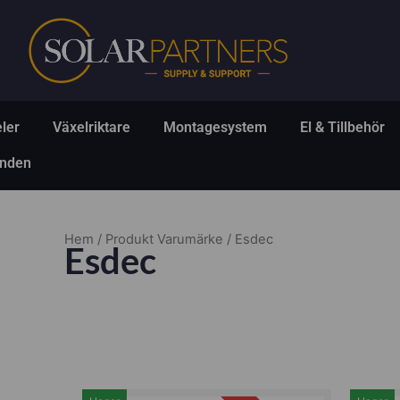
Hoppa
till
innehåll
Öppna Solpaneler
Öppna Växelriktare
Öppna Montagesys
Ö
ler
Växelriktare
Montagesystem
El & Tillbehör
Öppna Erbjudanden
anden
Hem
/ Produkt Varumärke / Esdec
Esdec