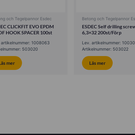
ong och Tegelpannor Esdec
Betong och Tegelpannor E
EC CLICKFIT EVO EPDM
ESDEC Self drilling scre
F HOOK SPACER 100st
6,3×32 200st/Förp
. artikelnummer: 1008063
Lev. artikelnummer: 1003
ikelnummer: 503020
Artikelnummer: 503022
Läs mer
Läs mer