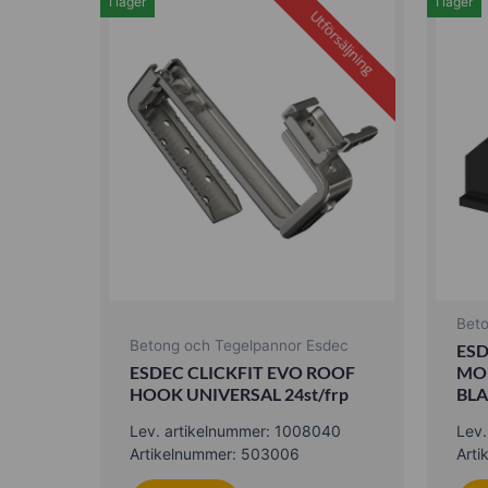
I lager
I lager
Utförsäljning
Bet
Betong och Tegelpannor Esdec
ESD
ESDEC CLICKFIT EVO ROOF
MOU
HOOK UNIVERSAL 24st/frp
BLA
Lev. artikelnummer: 1008040
Lev
Artikelnummer: 503006
Art