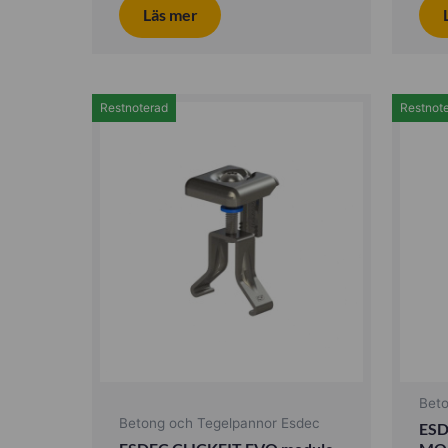
Läs mer
Restnoterad
Restnot
Bet
Betong och Tegelpannor Esdec
ESD