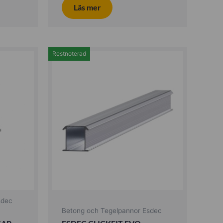
Läs mer
Restnoterad
sdec
Betong och Tegelpannor Esdec