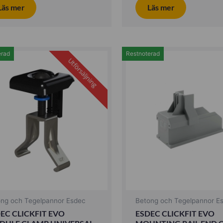
Läs mer
Läs mer
erad
Restnoterad
Utförsäljning
ong och Tegelpannor Esdec
Betong och Tegelpannor E
EC CLICKFIT EVO
ESDEC CLICKFIT EVO