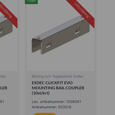
I lager
försäljning
Utförsäljning
sdec
Betong och Tegelpannor Esdec
ESDEC CLICKFIT EVO
LER
MOUNTING RAIL COUPLER
(10st/krt)
061
Lev. artikelnummer: 1008061
Artikelnummer: 503019