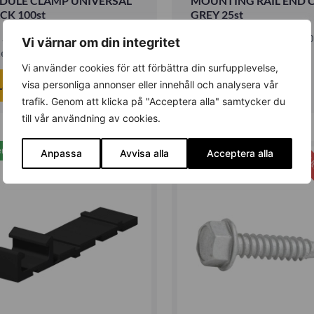
DULE CLAMP UNIVERSAL
MOUNTING RAIL END 
CK 100st
GREY 25st
. artikelnummer: 1008020-B
Lev. artikelnummer: 1008
Vi värnar om din integritet
ikelnummer: 503004
Artikelnummer: 503010
Vi använder cookies för att förbättra din surfupplevelse,
Läs mer
Läs mer
visa personliga annonser eller innehåll och analysera vår
trafik. Genom att klicka på "Acceptera alla" samtycker du
till vår användning av cookies.
erad
Restnoterad
Anpassa
Avvisa alla
Acceptera alla
Ut