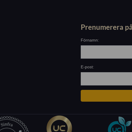
Prenumerera på
Förnamn:
E-post: