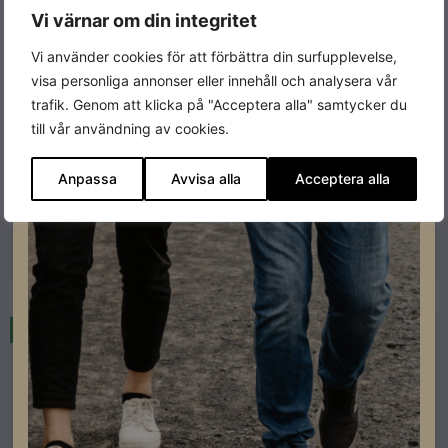
Vi värnar om din integritet
Vi använder cookies för att förbättra din surfupplevelse,
visa personliga annonser eller innehåll och analysera vår
trafik. Genom att klicka på "Acceptera alla" samtycker du
Energilagring
till vår användning av cookies.
Solplanet HV battery Controller G1
Lev. artikelnummer: HBC00000000-05-99-100P
Anpassa
Avvisa alla
Acceptera alla
Artikelnummer: 303572
Läs mer
Restnoterad