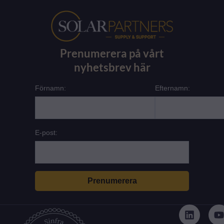
Prenumerera på vårt
nyhetsbrev här
Förnamn:
Efternamn:
E-post:
L
i
n