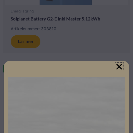
Energilagring
Solplanet Battery G2-E inkl Master 5,12kWh
Artikelnummer: 303810
Läs mer
I lager