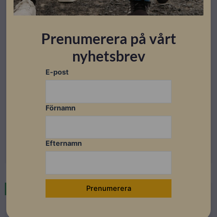
Prenumerera på vårt
nyhetsbrev
E-post
Energilagring
Solplanet HV battery Module 2.56kWh G1
Förnamn
Lev. artikelnummer: HBM00510025-05-99-100P
Artikelnummer: 303574
Efternamn
Läs mer
Restnoterad