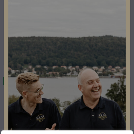
Energilagring
Solplanet Battery G2-E Slave 5,12kWh
Artikelnummer: 303814
Läs mer
Restnoterad