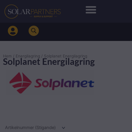
Hoppa
till
innehåll
Hem
/
Energilagring
/ Solplanet Energilagring
Solplanet Energilagring