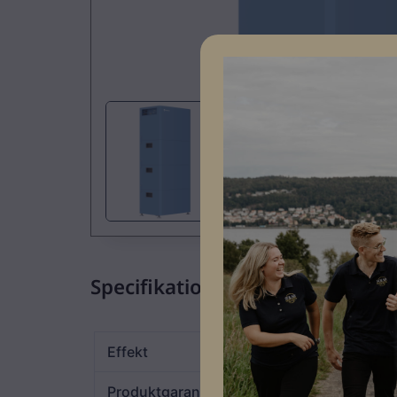
Specifikationer
Effekt
5,12 kWh
Produktgaranti
10 år