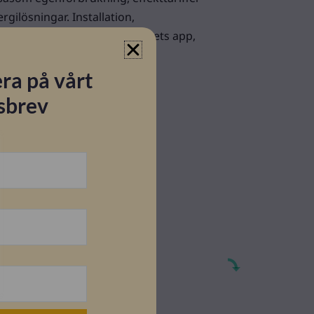
ilösningar. Installation,
akning sker enkelt via Solplanets app,
och överblick
ra på vårt
sbrev
ar