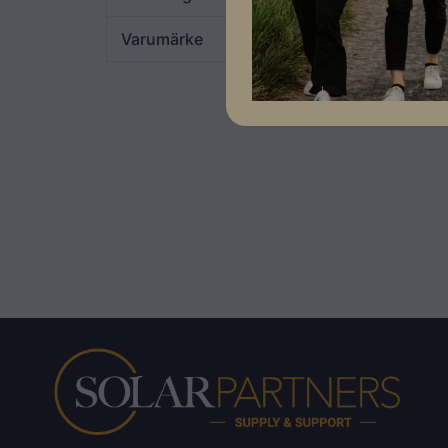
Varumärke
Solplanet