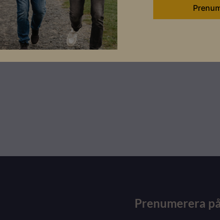
Ladda ner
Ladda ner
Prenumerera på