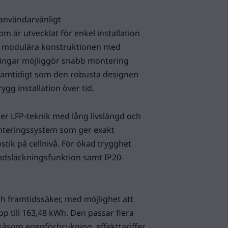
h användarvänligt
m är utvecklat för enkel installation
en modulära konstruktionen med
ningar möjliggör snabb montering
samtidigt som den robusta designen
rygg installation över tid.
er LFP-teknik med lång livslängd och
hanteringssystem som ger exakt
tik på cellnivå. För ökad trygghet
ndsläckningsfunktion samt IP20-
h framtidssäker, med möjlighet att
p till 163,48 kWh. Den passar flera
som egenförbrukning, effekttariffer