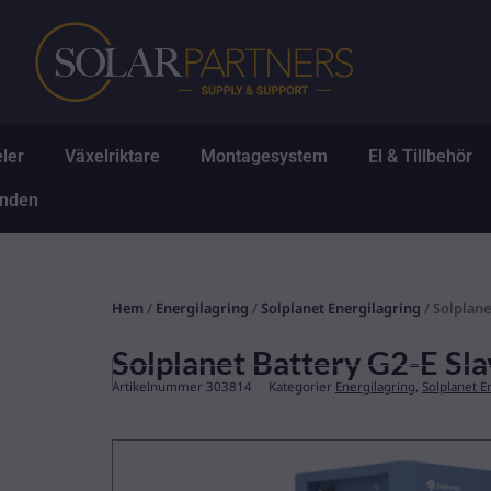
Hoppa
till
innehåll
Öppna Solpaneler
Öppna Växelriktare
Öppna Montagesys
Ö
ler
Växelriktare
Montagesystem
El & Tillbehör
Öppna Erbjudanden
anden
Hem
/
Energilagring
/
Solplanet Energilagring
/ Solplane
Solplanet Battery G2-E S
Artikelnummer
303814
Kategorier
Energilagring
,
Solplanet E