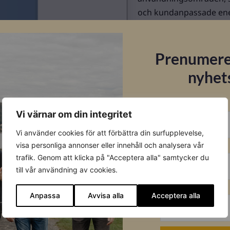
och kundanpassade energ
driftsättning och överv
vilket ger full kontroll 
Prenumere
nyhet
E-post
Vi värnar om din integritet
Vi använder cookies för att förbättra din surfupplevelse,
Förnamn
visa personliga annonser eller innehåll och analysera vår
trafik. Genom att klicka på "Acceptera alla" samtycker du
Datablad
till vår användning av cookies.
Efternamn
Ladda ner
Anpassa
Avvisa alla
Acceptera alla
Montageanvisning