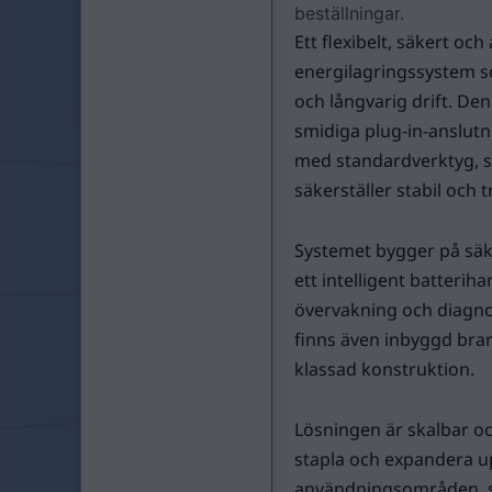
beställningar.
Ett flexibelt, säkert oc
energilagringssystem so
och långvarig drift. D
smidiga plug-in-anslut
med standardverktyg, 
säkerställer stabil och t
Systemet bygger på säk
ett intelligent batteri
övervakning och diagnos
finns även inbyggd bra
klassad konstruktion.
Lösningen är skalbar oc
stapla och expandera up
användningsområden, så