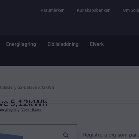
Varumärken
Kunskapsbanken
Om Sola
tem
ppna El & Tillbehör
Öppna Energilagring
Öppna Elbilsladdning
Öppna Elverk
Energilagring
Elbilsladdning
Elverk
t Battery G2-E Slave 5,12kWh
lave 5,12kWh
nergilagring
,
Växelriktare
Registrera dig som part