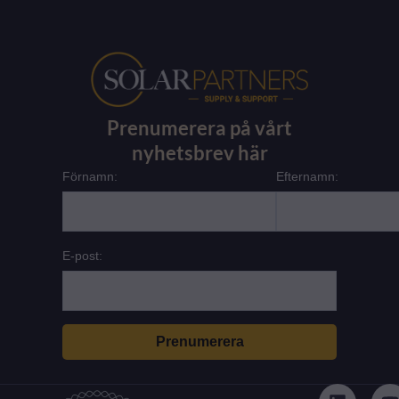
Prenumerera på vårt
nyhetsbrev här
Förnamn:
Efternamn:
E-post:
L
i