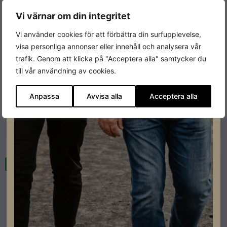
Vi värnar om din integritet
Vi använder cookies för att förbättra din surfupplevelse,
visa personliga annonser eller innehåll och analysera vår
Montagesystem
trafik. Genom att klicka på "Acceptera alla" samtycker du
Nordmount NM Flow Strip 30m
till vår användning av cookies.
Lev. artikelnummer: 8005
Anpassa
Avvisa alla
Acceptera alla
Artikelnummer: 504424
Läs mer
I lager