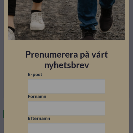
Montagesystem
Prenumerera på vårt
Nordmount NM Flow Dock
nyhetsbrev
Lev. artikelnummer: 8000
Artikelnummer: 504428
E-post
Läs mer
Förnamn
I lager
Efternamn