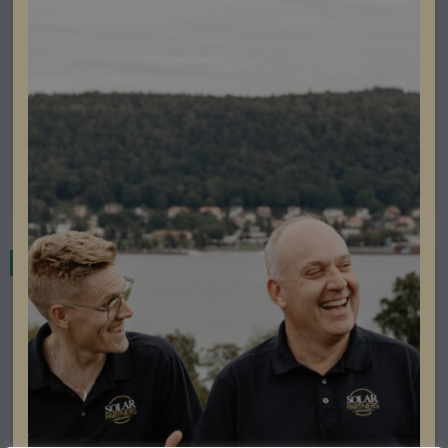
Montagesystem
Nordmount NM Flow Line
Lev. artikelnummer: 8004
Artikelnummer: 504420
Läs mer
I lager