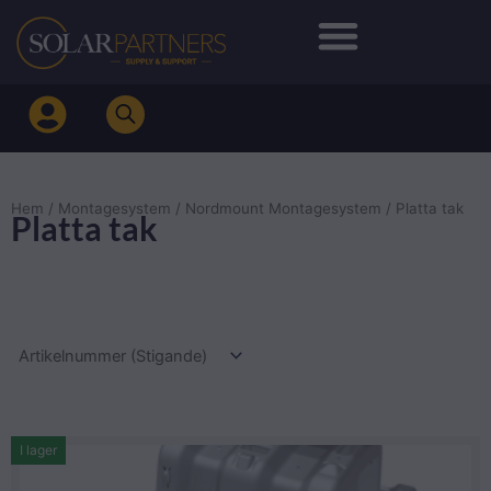
Hoppa
till
innehåll
Hem
/
Montagesystem
/
Nordmount Montagesystem
/ Platta tak
Platta tak
I lager