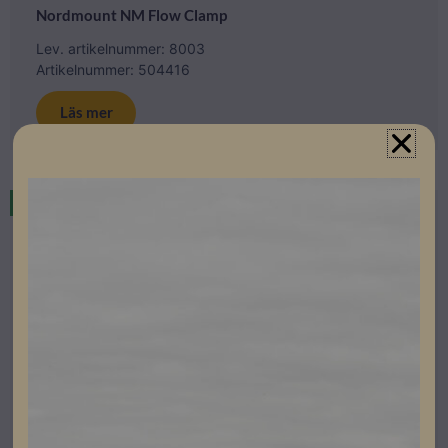
Nordmount NM Flow Clamp
Lev. artikelnummer: 8003
Artikelnummer: 504416
Läs mer
I lager