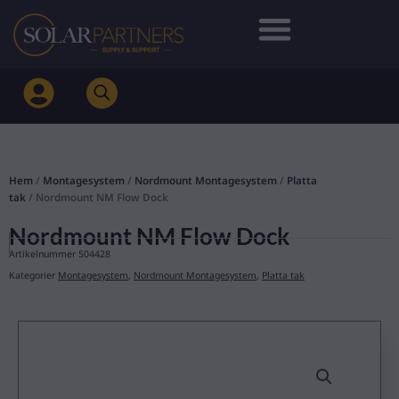
Hoppa
till
innehåll
Hem
/
Montagesystem
/
Nordmount Montagesystem
/
Platta
tak
/ Nordmount NM Flow Dock
Nordmount NM Flow Dock
Artikelnummer
504428
Kategorier
Montagesystem
,
Nordmount Montagesystem
,
Platta tak