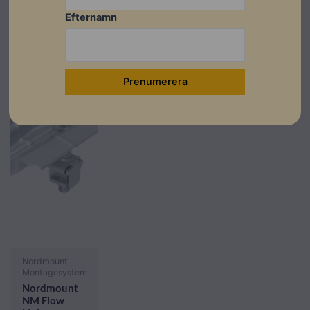
Läs mer
Läs mer
Läs mer
Efternamn
I lager
Nordmount
Montagesystem
Nordmount
NM Flow