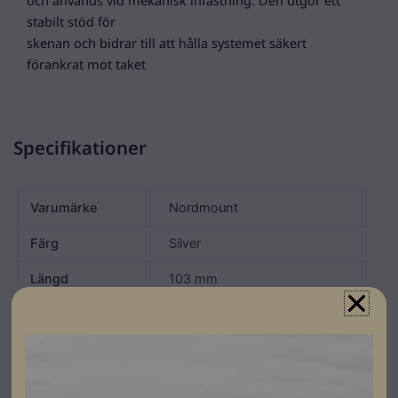
stabilt stöd för
skenan och bidrar till att hålla systemet säkert
förankrat mot taket
Specifikationer
Varumärke
Nordmount
Färg
Silver
Längd
103 mm
Bredd
55 mm
Höjd
40 mm
Garanti
30 År