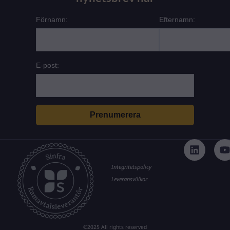
Förnamn:
Efternamn:
E-post:
L
i
n
k
t
Integritetspolicy
e
Leveransvillkor
d
i
n
©2025 All rights reserved