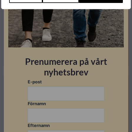
Platta tak Soltop
Soltop Duraclick GR – Beställningsvara
Artikelnummer: 505008
Läs mer
Prenumerera på vårt
nyhetsbrev
E-post
Beställningsvara
Förnamn
Efternamn