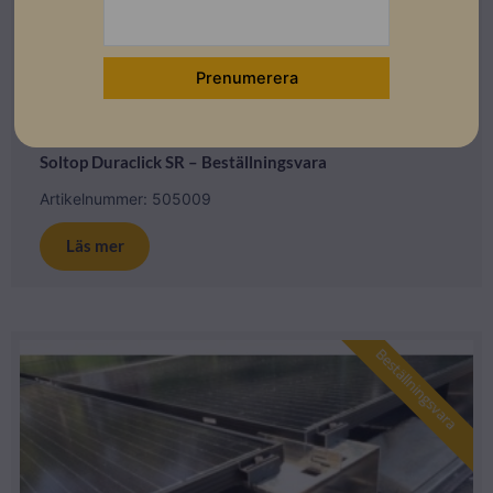
Platta tak Soltop
Soltop Duraclick SR – Beställningsvara
Artikelnummer: 505009
Läs mer
Beställningsvara