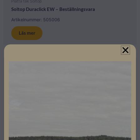
Platta tak Soltop
Soltop Duraclick EW – Beställningsvara
Artikelnummer: 505006
Läs mer
Beställningsvara