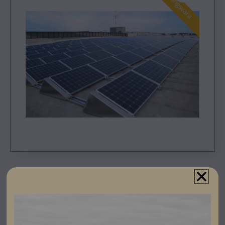
Registrera dig som partner för att se priser och kunna
göra beställningar.
Soltop Duraclick SR är ett monteringssystem för sydlig
panelorientering.