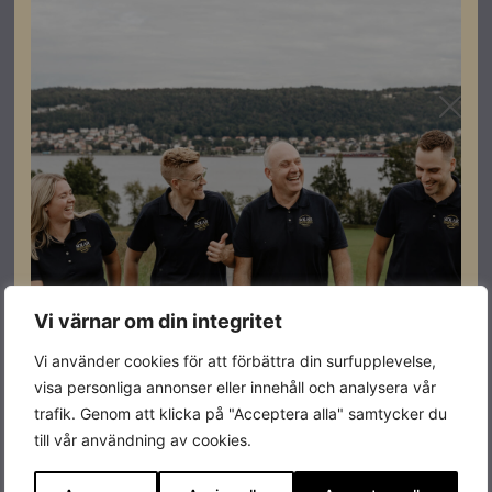
Detta system passar bäst till storskaliga solcellssystem
i industri- och kommersiella byggnader.
Systemet är i lätt aluminiumkonstruktion som är
speciellt utvecklat för att möta kraven på storskaliga
tak.
Produkterna tillverkas i tyskland, men leverantören
håller även lager i Sverige för snabba leveranser.
Denna produkt är en beställningsvara, vänligen
Vi värnar om din integritet
kontakta någon av våra säljare för mer information
Vi använder cookies för att förbättra din surfupplevelse,
och beräkning av offert.
visa personliga annonser eller innehåll och analysera vår
trafik. Genom att klicka på "Acceptera alla" samtycker du
till vår användning av cookies.
Specifikationer