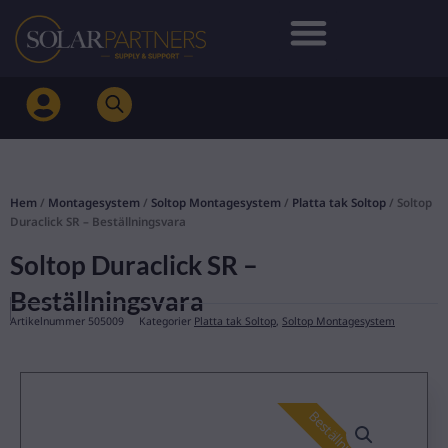
Hoppa
till
innehåll
Hem
/
Montagesystem
/
Soltop Montagesystem
/
Platta tak Soltop
/ Soltop
Duraclick SR – Beställningsvara
Soltop Duraclick SR –
Beställningsvara
Artikelnummer
505009
Kategorier
Platta tak Soltop
,
Soltop Montagesystem
Beställningsvara