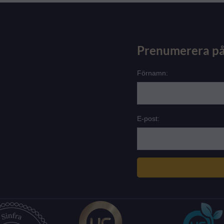
Prenumerera på
Förnamn:
E-post: