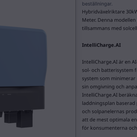
beställningar.
Hybridväxelriktare 30k
Meter. Denna modellen l
tillsammans med solcell
IntelliCharge.AI
IntelliCharge.AI är en 
sol- och batterisystem fr
system som minimerar e
sin omgivning och anpa
IntelliCharge.AI beräkna
laddningsplan baserad 
och solpanelernas produk
att de mest optimala ene
för konsumenterna och 