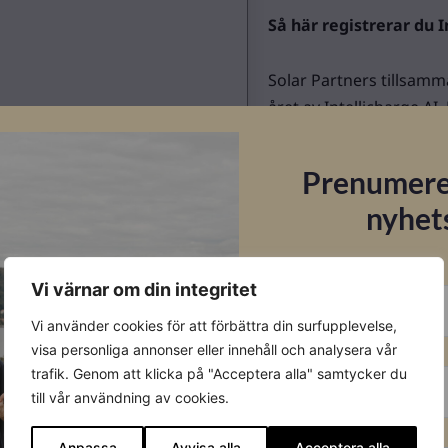
Så här registrerar du I
Solar Partners tillsamm
året av Intellicharge AI
licens/produktnyckel so
Läs mer om uppstartsp
Prenumere
montageanvisningar.
nyhet
E-post
Vi värnar om din integritet
Vi använder cookies för att förbättra din surfupplevelse,
Datablad
Förnamn
visa personliga annonser eller innehåll och analysera vår
trafik. Genom att klicka på "Acceptera alla" samtycker du
Ladda ner
till vår användning av cookies.
Efternamn
Anpassa
Avvisa alla
Acceptera alla