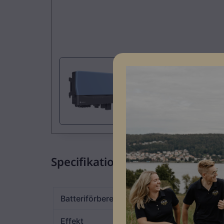
Specifikationer
Batteriförberedd
JA
Effekt
30kW