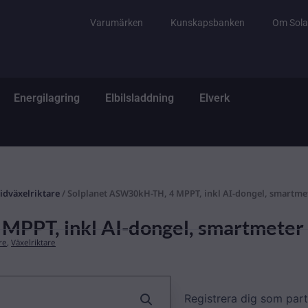
Varumärken
Kunskapsbanken
Om Sola
tem
ppna El & Tillbehör
Öppna Energilagring
Öppna Elbilsladdning
Öppna Elverk
Energilagring
Elbilsladdning
Elverk
idväxelriktare
/ Solplanet ASW30kH-TH, 4 MPPT, inkl AI-dongel, smartme
MPPT, inkl AI-dongel, smartmeter
re
,
Växelriktare
Registrera dig som part