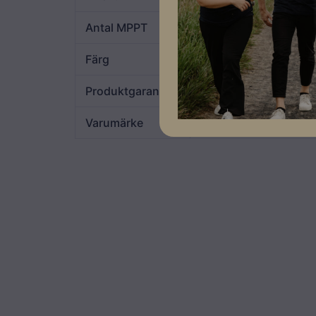
Antal MPPT
4
Färg
Blå
Produktgaranti
10 år
Varumärke
Solplanet