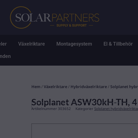
Hoppa
till
innehåll
Öppna Solpaneler
Öppna Växelriktare
Öppna Montagesys
Ö
ler
Växelriktare
Montagesystem
El & Tillbehör
Öppna Erbjudanden
anden
Hem
/
Växelriktare
/
Hybridväxelriktare
/
Solplanet hybr
Solplanet ASW30kH-TH, 4 
Artikelnummer
303652
Kategorier
Solplanet hybridväxelrikta