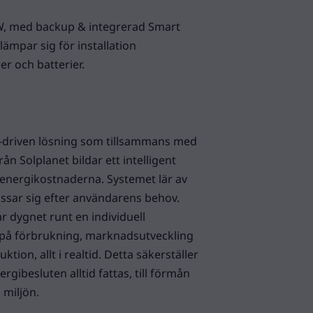
W, med backup & integrerad Smart
ämpar sig för installation
er och batterier.
AI-driven lösning som tillsammans med
ån Solplanet bildar ett intelligent
nergikostnaderna. Systemet lär av
ssar sig efter användarens behov.
r dygnet runt en individuell
på förbrukning, marknadsutveckling
tion, allt i realtid. Detta säkerställer
rgibesluten alltid fattas, till förmån
miljön.