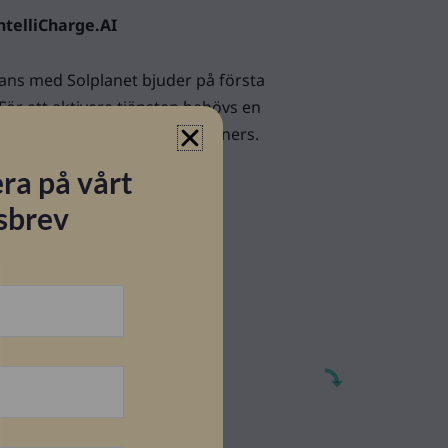
ntelliCharge.AI
ans med Solplanet bjuder på första
. För att aktivera tjänsten behövs en
m tillhandahålls av Solar Partners.
rocessen i nedan guide under
ra på vårt
sbrev