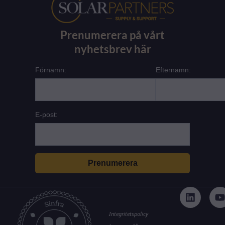
Prenumerera på vårt
nyhetsbrev här
Förnamn:
Efternamn:
E-post:
L
i
n
k
t
Integritetspolicy
e