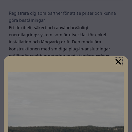
Registrera dig som partner för att se priser och kunna
göra beställningar.
Ett flexibelt, säkert och användarvänligt
energilagringssystem som är utvecklat för enkel
installation och långvarig drift. Den modulära
konstruktionen med smidiga plug-in-anslutningar
möjliggör snabb montering med standardverktyg,
samtidigt som den robusta designen säkerställer stabil
och trygg installation över tid.
Systemet bygger på säker LFP-teknik med lång
livslängd och ett intelligent batterihanteringssystem
som ger exakt övervakning och diagnostik på cellnivå.
För ökad trygghet finns även inbyggd
brandsläckningsfunktion samt IP20-klassad
konstruktion.