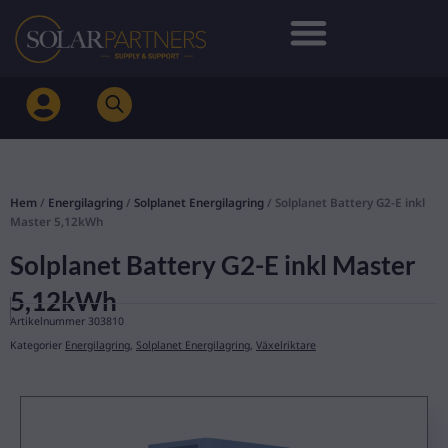
Hoppa
till
innehåll
Hem
/
Energilagring
/
Solplanet Energilagring
/ Solplanet Battery G2-E inkl
Master 5,12kWh
Solplanet Battery G2-E inkl Master
5,12kWh
Artikelnummer
303810
Kategorier
Energilagring
,
Solplanet Energilagring
,
Växelriktare