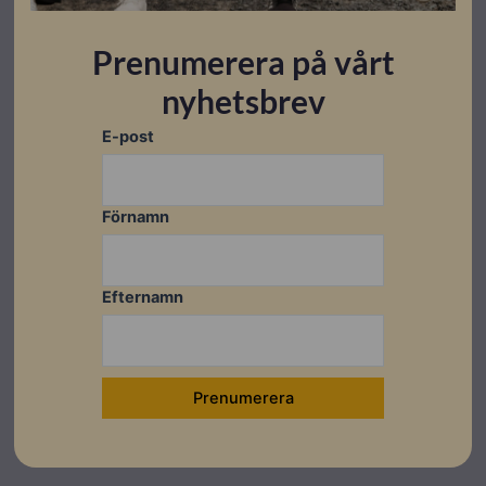
Prenumerera på vårt
nyhetsbrev
Datablad
E-post
Ladda ner
Montageanvisningar
Förnamn
Ladda ner
Ladda ner
Efternamn