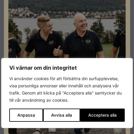
Lösningen är skalbar och framtidssäker, med
möjlighet att stapla och expandera upp till 163,48 kWh.
Den passar flera användningsområden, såsom
egenförbrukning, effekttariffer och kundanpassade
energilösningar. Installation, driftsättning och
övervakning sker enkelt via Solplanets app, vilket ger
full kontroll och överblick
Vi värnar om din integritet
Specifikationer
Vi använder cookies för att förbättra din surfupplevelse,
visa personliga annonser eller innehåll och analysera vår
trafik. Genom att klicka på "Acceptera alla" samtycker du
Effekt
5,12 kWh
till vår användning av cookies.
Produktgaranti
10 år
Anpassa
Avvisa alla
Acceptera alla
Varumärke
Solplanet