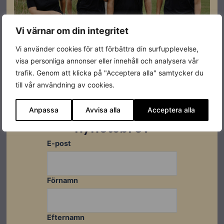
Vi värnar om din integritet
Produktgaranti
10 år
Vi använder cookies för att förbättra din surfupplevelse,
Varumärke
Solplanet
visa personliga annonser eller innehåll och analysera vår
trafik. Genom att klicka på "Acceptera alla" samtycker du
till vår användning av cookies.
Prenumerera på vårt
Anpassa
Avvisa alla
Acceptera alla
nyhetsbrev
Datablad
E-post
Ladda ner
Förnamn
Efternamn