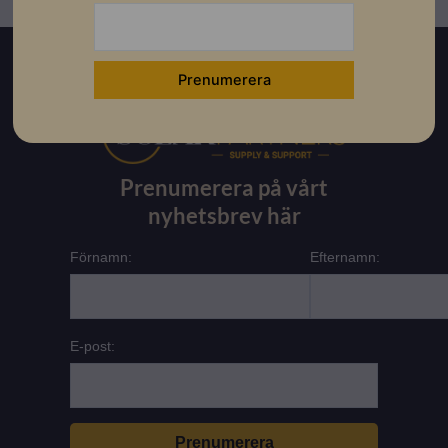
Prenumerera på vårt
nyhetsbrev här
Förnamn:
Efternamn:
E-post: