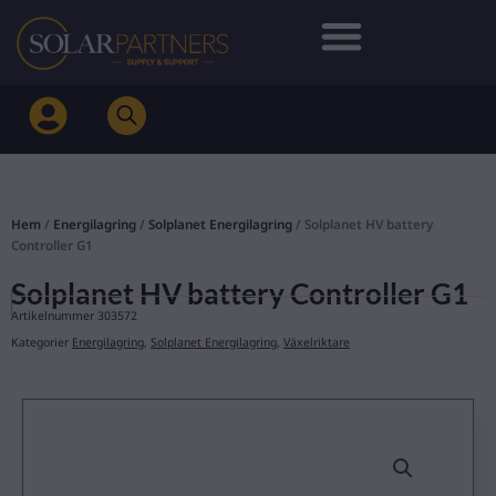
Hoppa
till
innehåll
Hem
/
Energilagring
/
Solplanet Energilagring
/ Solplanet HV battery
Controller G1
Solplanet HV battery Controller G1
Artikelnummer
303572
Kategorier
Energilagring
,
Solplanet Energilagring
,
Växelriktare