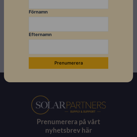
Datablad
Förnamn
Ladda ner
Efternamn
Prenumerera på vårt
nyhetsbrev här