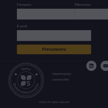
Förnamn:
Efternamn:
E-post:
L
i
n
k
t
Integritetspolicy
e
Leveransvillkor
d
i
n
©2025 All rights reserved