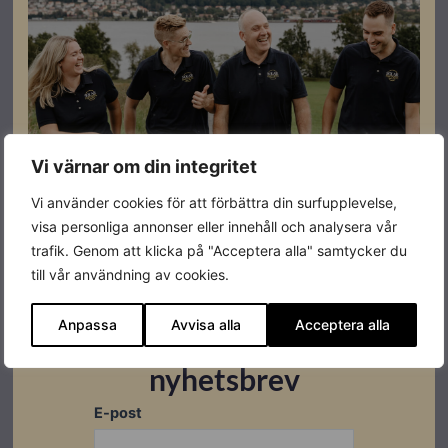
under installationen
Specifikationer
Vi värnar om din integritet
Produktgaranti
20 år
Vi använder cookies för att förbättra din surfupplevelse,
Färg
Svart
visa personliga annonser eller innehåll och analysera vår
trafik. Genom att klicka på "Acceptera alla" samtycker du
Varumärke
Esdec
till vår användning av cookies.
Leverantörens
1008063
artikelnummer
Anpassa
Avvisa alla
Acceptera alla
Prenumerera på vårt
nyhetsbrev
E-post