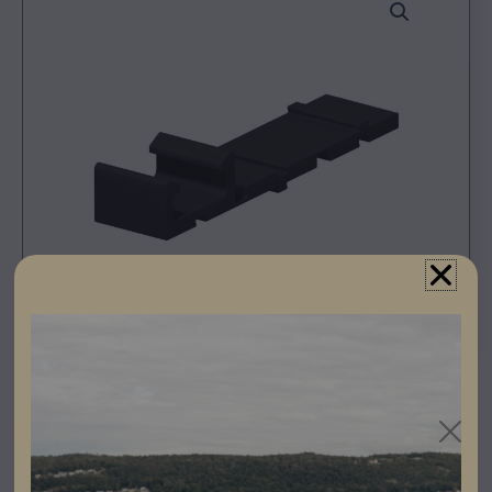
Registrera dig som partner för att se priser och kunna
göra beställningar.
Distanshållare mellan takkrok och tak/tegel används