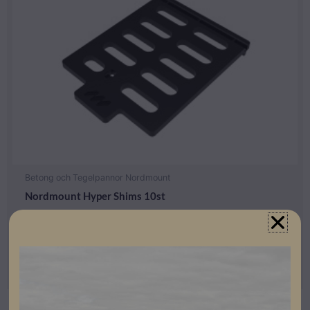
Betong och Tegelpannor Nordmount
Nordmount Hyper Shims 10st
Lev. artikelnummer: 2445
Artikelnummer: 504076
Läs mer