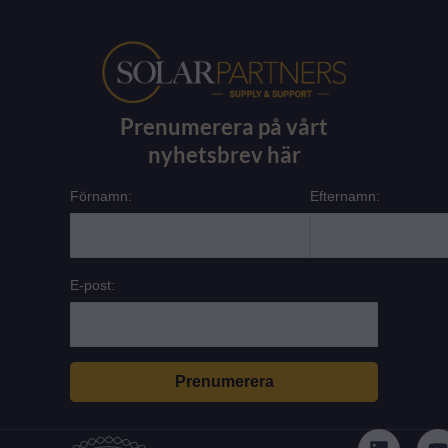
Prenumerera på vårt
nyhetsbrev här
Förnamn:
Efternamn:
E-post:
L
i