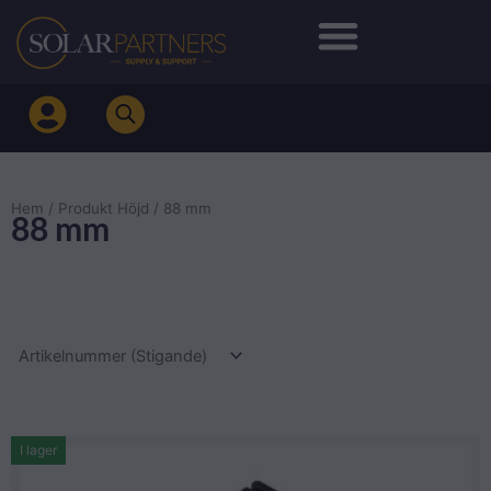
Hoppa
till
innehåll
Hem
/ Produkt Höjd / 88 mm
88 mm
I lager