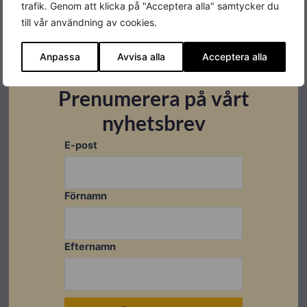
trafik. Genom att klicka på "Acceptera alla" samtycker du
Produktgaranti
30 år
till vår användning av cookies.
Bredd
44 mm
Anpassa
Avvisa alla
Acceptera alla
Höjd
47 mm
Prenumerera på vårt
Tjocklek
8 mm
nyhetsbrev
Varumärke
Nordmount
E-post
Förnamn
Datablad
Efternamn
Ladda ner
Garantibevis