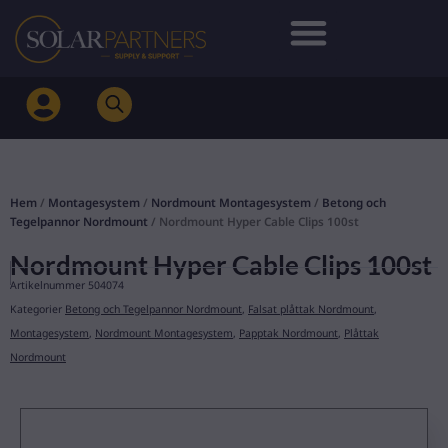
Hoppa
till
innehåll
Hem
/
Montagesystem
/
Nordmount Montagesystem
/
Betong och
Tegelpannor Nordmount
/ Nordmount Hyper Cable Clips 100st
Nordmount Hyper Cable Clips 100st
Artikelnummer
504074
Kategorier
Betong och Tegelpannor Nordmount
,
Falsat plåttak Nordmount
,
Montagesystem
,
Nordmount Montagesystem
,
Papptak Nordmount
,
Plåttak
Nordmount