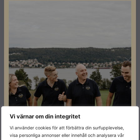
Registrera dig som partner för att se priser och kunna
göra beställningar.
Håll snygg ordning på alla kablar med denna snabba
och smidiga kabelhållare. Designen är utformad för att
passa perfekt till NM Hyper Rail med markeringar i
skenan för rätt cc-mått. Optimal lösning för att slippa
använda buntband.
Levereras 100st per förpackning.
Vi värnar om din integritet
Specifikationer
Vi använder cookies för att förbättra din surfupplevelse,
visa personliga annonser eller innehåll och analysera vår