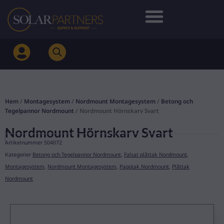
Hoppa
till
innehåll
Hem
/
Montagesystem
/
Nordmount Montagesystem
/
Betong och
Tegelpannor Nordmount
/ Nordmount Hörnskarv Svart
Nordmount Hörnskarv Svart
Artikelnummer
504072
Kategorier
Betong och Tegelpannor Nordmount
,
Falsat plåttak Nordmount
,
Montagesystem
,
Nordmount Montagesystem
,
Papptak Nordmount
,
Plåttak
Nordmount