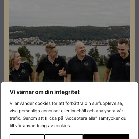
Finns i silver, svart.
En hel förpackning innehåller 10st.
Specifikationer
Vi värnar om din integritet
Produktgaranti
30 år
Vi använder cookies för att förbättra din surfupplevelse,
Längd
90 mm
visa personliga annonser eller innehåll och analysera vår
trafik. Genom att klicka på "Acceptera alla" samtycker du
Bredd
90 mm
till vår användning av cookies.
Höjd
30 mm