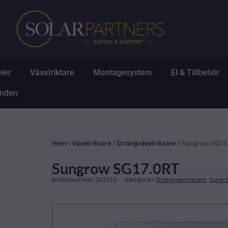
Hoppa
till
innehåll
Öppna Solpaneler
Öppna Växelriktare
Öppna Montagesys
Ö
ler
Växelriktare
Montagesystem
El & Tillbehör
Öppna Erbjudanden
anden
Hem
/
Växelriktare
/
Strängväxelriktare
/ Sungrow SG17
Sungrow SG17.0RT
Artikelnummer
202012
Kategorier
Strängväxelriktare
,
Sungro