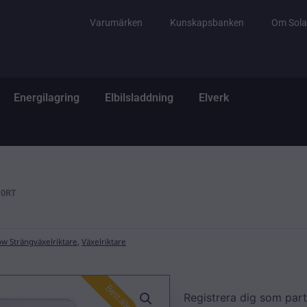
Varumärken
Kunskapsbanken
Om Sola
tem
ppna El & Tillbehör
Öppna Energilagring
Öppna Elbilsladdning
Öppna Elverk
Energilagring
Elbilsladdning
Elverk
.0RT
w Strängväxelriktare
,
Växelriktare
Registrera dig som part