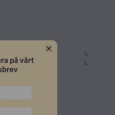
ra på vårt
sbrev