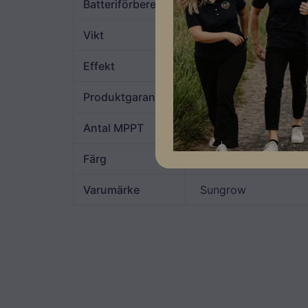
Batteriförberedd
NEJ
Vikt
21
Effekt
17kW
Produktgaranti
5 år
Antal MPPT
2
Färg
Vit
Varumärke
Sungrow