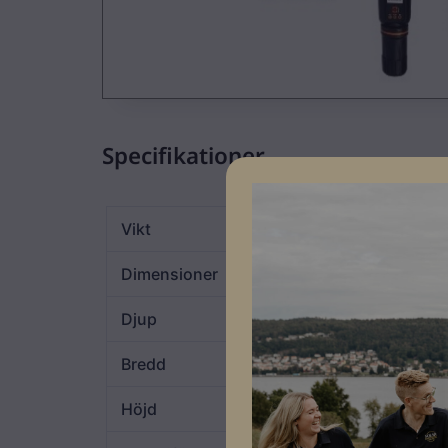
Specifikationer
Vikt
21 kg
Dimensioner
190 × 370 × 480 m
Djup
190
Bredd
370
Höjd
480