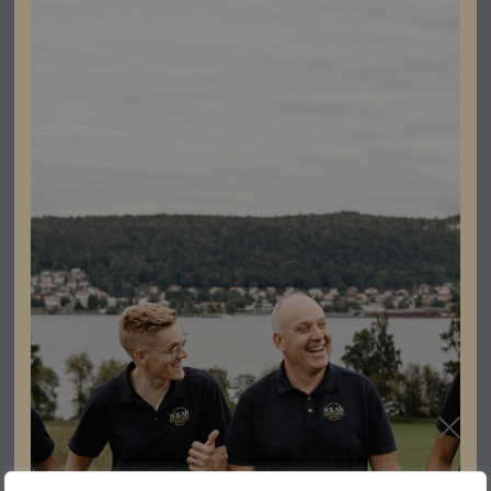
MPPT
1 st
Datablad
Ladda ner
Garantibevis
Ladda ner
Länkar
Brochyr