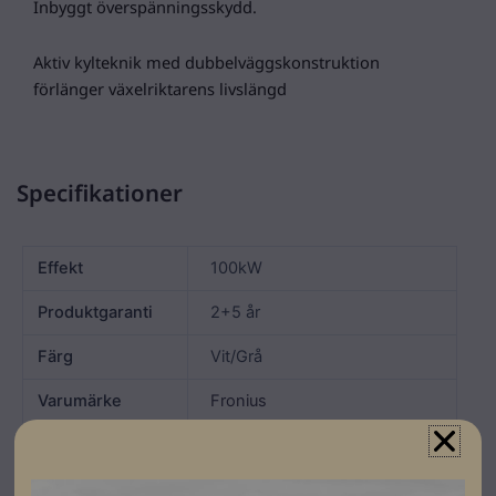
Inbyggt överspänningsskydd.
Aktiv kylteknik med dubbelväggskonstruktion
förlänger växelriktarens livslängd
Specifikationer
Effekt
100kW
Produktgaranti
2+5 år
Färg
Vit/Grå
Varumärke
Fronius
Leverantörens
4,210,302
artikelnummer