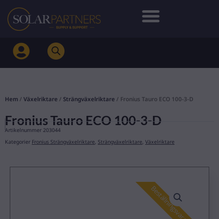
Hoppa
till
innehåll
Hem
/
Växelriktare
/
Strängväxelriktare
/ Fronius Tauro ECO 100-3-D
Fronius Tauro ECO 100-3-D
Artikelnummer
203044
Kategorier
Fronius Strängväxelriktare
,
Strängväxelriktare
,
Växelriktare
Beställningsvara