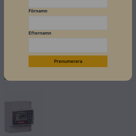
Wattpilot Go
Wattpilot
Fronius
11 J 2.0
Home 11 J
Ohmpilot
Förnamn
Transportable
2.0 Fixed
9.0-3
Lev.
Lev.
Lev.
artikelnummer:
artikelnummer:
artikelnummer:
4.240.401
4.240.404
4.050.016
Efternamn
Artikelnummer:
Artikelnummer:
Artikelnummer:
203086
203082
203078
Läs mer
Läs mer
Läs mer
I lager