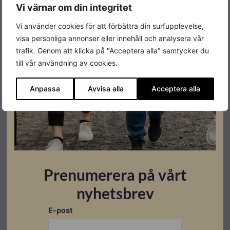
Vi värnar om din integritet
Vi använder cookies för att förbättra din surfupplevelse,
Relaterade produkter
visa personliga annonser eller innehåll och analysera vår
trafik. Genom att klicka på "Acceptera alla" samtycker du
Beställningsvara
Restnoterad
Restnoterad
I lager
till vår användning av cookies.
Anpassa
Avvisa alla
Acceptera alla
Prenumerera på vårt
nyhetsbrev
Fronius
Fronius
Laddboxar
Laddboxar
E-post
Fronius
Fronius
Fronius