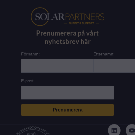
Prenumerera på vårt
nyhetsbrev här
Förnamn:
Efternamn:
E-post:
L
i
n