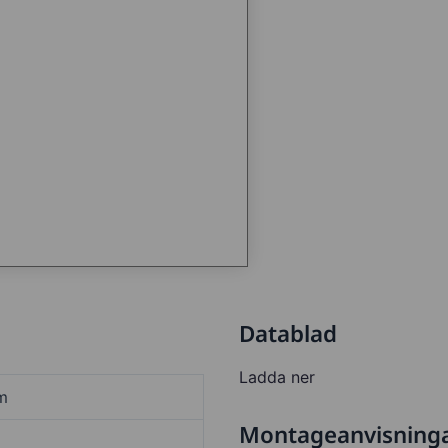
Datablad
Ladda ner
m
Montageanvisning