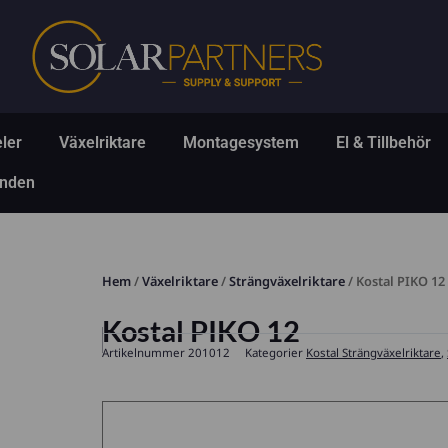
Hoppa
till
innehåll
Öppna Solpaneler
Öppna Växelriktare
Öppna Montagesys
Ö
ler
Växelriktare
Montagesystem
El & Tillbehör
Öppna Erbjudanden
anden
Hem
/
Växelriktare
/
Strängväxelriktare
/ Kostal PIKO 12
Kostal PIKO 12
Artikelnummer
201012
Kategorier
Kostal Strängväxelriktare
,