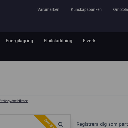
Varumärken
Kunskapsbanken
Om Sola
tem
ppna El & Tillbehör
Öppna Energilagring
Öppna Elbilsladdning
Öppna Elverk
Energilagring
Elbilsladdning
Elverk
Strängväxelriktare
Registrera dig som part