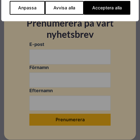
Anpassa
Avvisa alla
Acceptera alla
Mått
inomhusdel
295 × 870 × 229 mm
Prenumerera på vårt
(H×B×D)
nyhetsbrev
Mått
utomhusdel
622 × 824 × 299 mm
E-post
(H×B×D)
Förnamn
Efternamn
Datablad
Ladda ner
Ladda ner