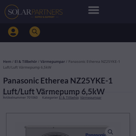
Hoppa
till
innehåll
Hem
/
El & Tillbehör
/
Värmepumpar
/ Panasonic Etherea NZ25YKE-1
Luft/Luft Värmepump 6,5kW
Panasonic Etherea NZ25YKE-1
Luft/Luft Värmepump 6,5kW
Artikelnummer
701060
Kategorier
El & Tillbehör
,
Värmepumpar