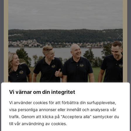
Registrera dig som partner för att se priser och kunna
göra beställningar.
Panasonic NZ25YKE-1 är en modern och energieffektiv
luft-luft-värmepump
i Etherea-serien, designad för
nordiska klimat med stabil drift även vid låga
utomhustemperaturer (ner till ca -25 °C). Den levereras
som ett komplett kit med
inomhus- och utomhusdel
och passar som uppgradering eller ersättning av äldre
Panasonic-modeller tack vare kompatibla mått och
anslutningar
Vi värnar om din integritet
Specifikationer
Vi använder cookies för att förbättra din surfupplevelse,
visa personliga annonser eller innehåll och analysera vår
trafik. Genom att klicka på "Acceptera alla" samtycker du
Varumärke
Panasonic
till vår användning av cookies.
Max effekt
6,5kW