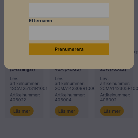
Efternamn
El & Tillbehör
Brytare
Brytare
ABB DC-
ABB
LASTFRÅNSKILJARE
ABB
SÄKERHETSBRY
–
SÄKERHETSBRYTARE
–
OTDCP32S11M
– BAS25TP
BAS16/1TP
(2-strängar)
40A (AC-22)
25A (AC-22)
Lev.
Lev.
Lev.
artikelnummer:
artikelnummer:
artikelnummer:
1SCA125131R1001
2CMA142308R1000
2CMA142305R10
Artikelnummer:
Artikelnummer:
Artikelnummer:
406022
406004
406002
Läs mer
Läs mer
Läs mer