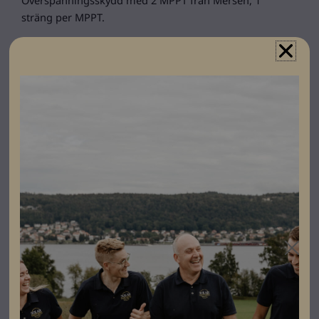
sträng per MPPT.
Specifikationer
Dimensioner
111 × 182 × 180 mm
Djup
111
Bredd
182
Höjd
180
Varumärke
Mersen
Leverantörens
83070104
artikelnummer