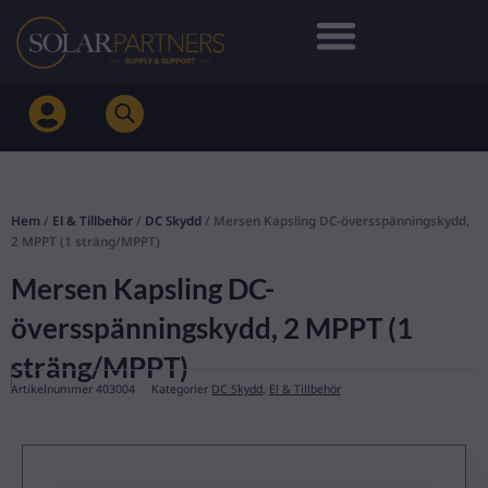
Hoppa
till
innehåll
Hem
/
El & Tillbehör
/
DC Skydd
/ Mersen Kapsling DC-översspänningskydd,
2 MPPT (1 sträng/MPPT)
Mersen Kapsling DC-
översspänningskydd, 2 MPPT (1
sträng/MPPT)
Artikelnummer
403004
Kategorier
DC Skydd
,
El & Tillbehör