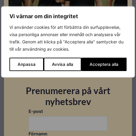
Vi värnar om din integritet
Vi använder cookies för att förbättra din surfupplevelse,
Datablad
visa personliga annonser eller innehåll och analysera vår
trafik. Genom att klicka på "Acceptera alla" samtycker du
Ladda ner
till vår användning av cookies.
Anpassa
Avvisa alla
Acceptera alla
Relaterade produkter
Prenumerera på vårt
Restnoterad
I lager
I lager
nyhetsbrev
E-post
Förnamn