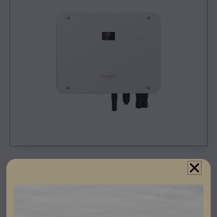
Registrera dig som partner för att se priser och kunna
göra beställningar.
Sungrow SH15T Hybrid är en smart och säker
växelriktare som är batteriförberedd.