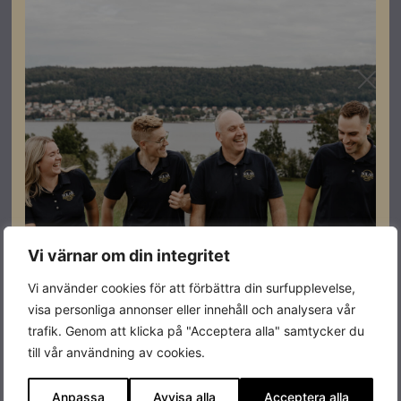
I lådan ingår även en smartmätare/elmätare med
direktmätning och Wi-net/Wifi sticka.
Specifikationer
Batteriförberedd
JA
Effekt
15kW
Vi värnar om din integritet
Produktgaranti
5 år
Vi använder cookies för att förbättra din surfupplevelse,
Antal MPPT
3
visa personliga annonser eller innehåll och analysera vår
trafik. Genom att klicka på "Acceptera alla" samtycker du
Färg
Vit
till vår användning av cookies.
Varumärke
Sungrow
Anpassa
Avvisa alla
Acceptera alla