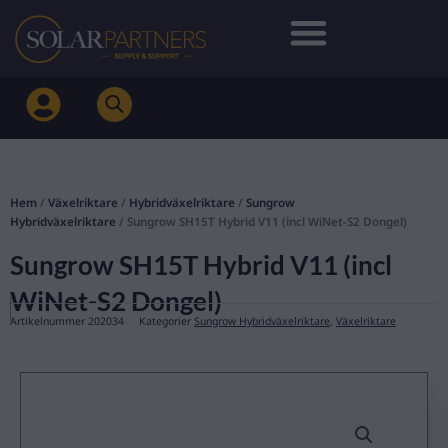
Hoppa
till
innehåll
Hem
/
Växelriktare
/
Hybridväxelriktare
/
Sungrow
Hybridväxelriktare
/ Sungrow SH15T Hybrid V11 (incl WiNet-S2 Dongel)
Sungrow SH15T Hybrid V11 (incl
WiNet-S2 Dongel)
Artikelnummer
202034
Kategorier
Sungrow Hybridväxelriktare
,
Växelriktare