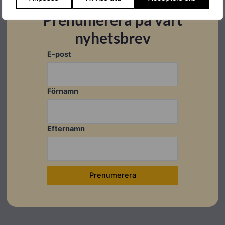
Prenumerera på vårt
nyhetsbrev
E-post
Datablad
Ladda ner
Förnamn
Kompabiliteter
Montageanvisningar
Efternamn
Ladda ner