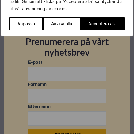
trafik. Genom att klicka på "Acceptera alla" samtycker du
till vår användning av cookies.
Specifikationer
Anpassa
Avvisa alla
Acceptera alla
Varumärke
Sungrow
Prenumerera på vårt
Produktgaranti
10 år
nyhetsbrev
E-post
Förnamn
Datablad
Ladda ner
Efternamn
Montageanvisningar
Användarmanual