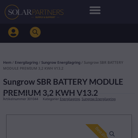
Hoppa
till
innehåll
Hem
/
Energilagring
/
Sungrow Energilagring
/ Sungrow SBR BATTERY
MODULE PREMIUM 3,2 KWH V13.2
Sungrow SBR BATTERY MODULE
PREMIUM 3,2 KWH V13.2
Artikelnummer
301044
Kategorier
Energilagring
,
Sungrow Energilagring
Beställningsvara