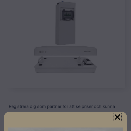
Registrera dig som partner för att se priser och kunna
göra beställningar.
Basplatta för Sungrow SBR 3,2 kWh batterimodul.