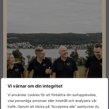
Stödjer 3-8 moduler per enhet med max. 4 enheter i
parallellkoppling för en kapacitet på 9-100 kWh
Innehåller;
1 Batteriuttag
1 Topplock av batteri
1 Batteriställverk
1 Fäste
Finns som beställningsvara.
Vi värnar om din integritet
Kontakta din säljare för mer information.
Vi använder cookies för att förbättra din surfupplevelse,
visa personliga annonser eller innehåll och analysera vår
trafik. Genom att klicka på "Acceptera alla" samtycker du