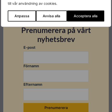
till vår användning av cookies.
Specifikationer
Anpassa
Avvisa alla
Acceptera alla
Varumärke
Sungrow
Prenumerera på vårt
Produktgaranti
10 år
nyhetsbrev
E-post
Förnamn
Datablad
Ladda ner
Efternamn
Montageanvisningar
Användarmanual