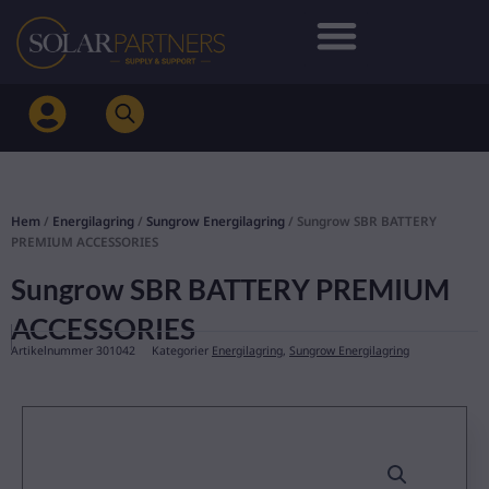
Hoppa
till
innehåll
Hem
/
Energilagring
/
Sungrow Energilagring
/ Sungrow SBR BATTERY
PREMIUM ACCESSORIES
Sungrow SBR BATTERY PREMIUM
ACCESSORIES
Artikelnummer
301042
Kategorier
Energilagring
,
Sungrow Energilagring