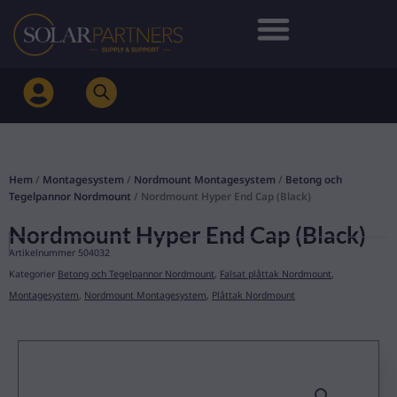
Hoppa
till
innehåll
Hem
/
Montagesystem
/
Nordmount Montagesystem
/
Betong och
Tegelpannor Nordmount
/ Nordmount Hyper End Cap (Black)
Nordmount Hyper End Cap (Black)
Artikelnummer
504032
Kategorier
Betong och Tegelpannor Nordmount
,
Falsat plåttak Nordmount
,
Montagesystem
,
Nordmount Montagesystem
,
Plåttak Nordmount