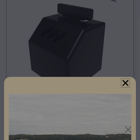
Registrera dig som partner för att se priser och kunna
göra beställningar.
Enkel att montera på infästningsskenan.