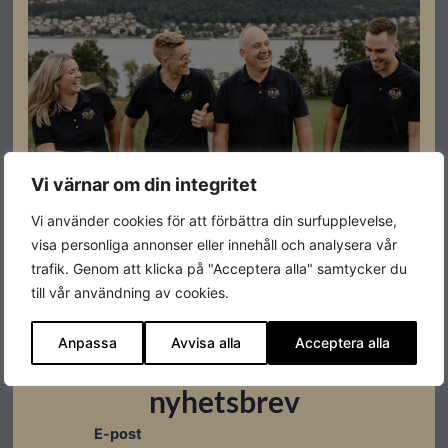
Designat med låsfunktion samt dräneringshål.
Vi värnar om din integritet
Specifikationer
Vi använder cookies för att förbättra din surfupplevelse,
visa personliga annonser eller innehåll och analysera vår
trafik. Genom att klicka på "Acceptera alla" samtycker du
Produktgaranti
30 år
till vår användning av cookies.
Längd
66 mm
Anpassa
Avvisa alla
Acceptera alla
Prenumerera på vårt
Bredd
72 mm
nyhetsbrev
Höjd
83 mm
E-post
Varumärke
Nordmount