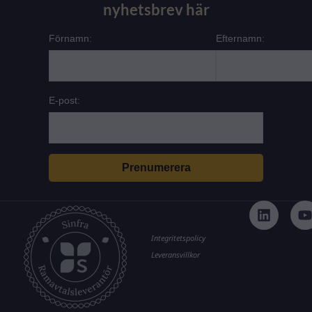
nyhetsbrev här
Förnamn:
Efternamn:
E-post:
L
i
n
k
t
Integritetspolicy
e
Leveransvillkor
d
i
n