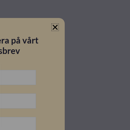
ra på vårt
sbrev