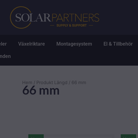
Hoppa
till
innehåll
Öppna Solpaneler
Öppna Växelriktare
Öppna Montagesys
Ö
ler
Växelriktare
Montagesystem
El & Tillbehör
Öppna Erbjudanden
anden
Hem
/ Produkt Längd / 66 mm
66 mm