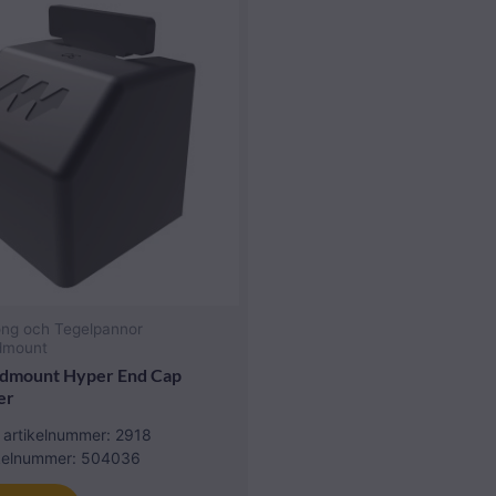
ong och Tegelpannor
dmount
dmount Hyper End Cap
er
 artikelnummer: 2918
ikelnummer: 504036