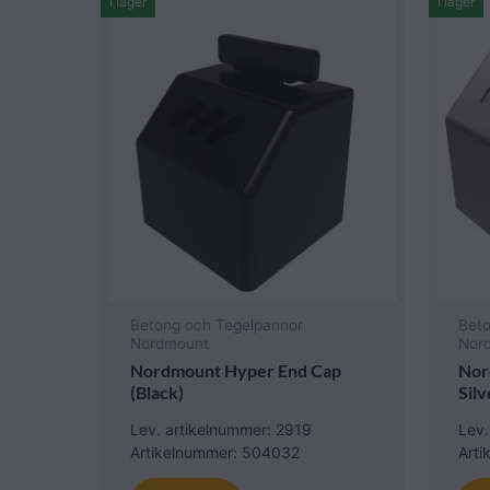
I lager
I lager
Betong och Tegelpannor
Bet
Nordmount
Nor
Nordmount Hyper End Cap
Nor
(Black)
Silv
Lev. artikelnummer: 2919
Lev.
Artikelnummer: 504032
Art