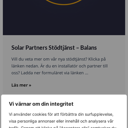
Solar Partners Stödtjänst – Balans
Vill du veta mer om vår nya stödtjänst? Klicka på
länken nedan. Är du en installatör och partner till
oss? Ladda ner formuläret via länken ...
Läs mer »
Vi värnar om din integritet
Nyheter
Vi använder cookies för att förbättra din surfupplevelse,
visa personliga annonser eller innehåll och analysera vår
trafik. Genom att klicka på "Acceptera alla" samtycker du