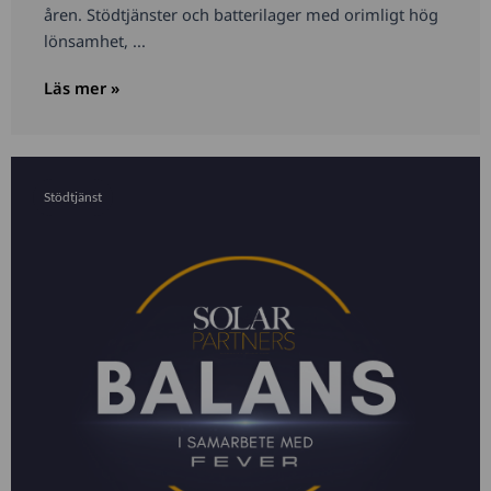
åren. Stödtjänster och batterilager med orimligt hög
lönsamhet, ...
Läs mer »
Stödtjänst