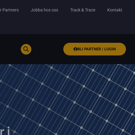
r Partners
Jobba hos oss
Track & Trace
Kontakt
BLI PARTNER / LOGIN
 i