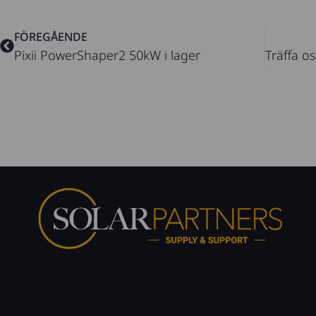
Föregående
FÖREGÅENDE
Pixii PowerShaper2 50kW i lager