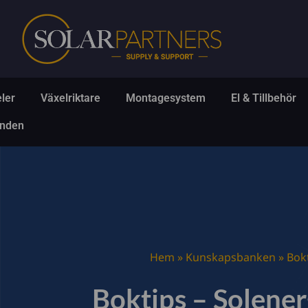
Hoppa
till
innehåll
Öppna Solpaneler
Öppna Växelriktare
Öppna Montagesys
Ö
ler
Växelriktare
Montagesystem
El & Tillbehör
Öppna Erbjudanden
anden
Hem
»
Kunskapsbanken
»
Bokt
Boktips – Solenerg