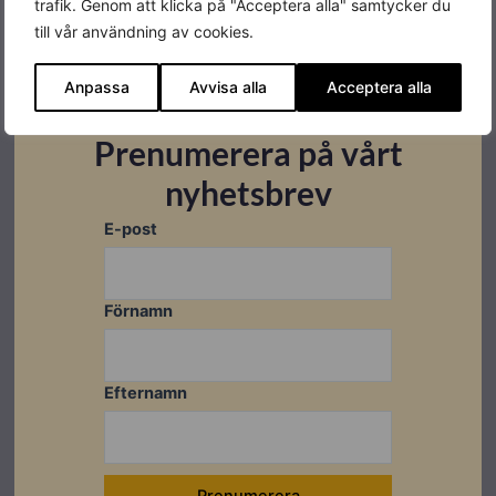
trafik. Genom att klicka på "Acceptera alla" samtycker du
till vår användning av cookies.
Anpassa
Avvisa alla
Acceptera alla
Prenumerera på vårt
nyhetsbrev
E-post
Förnamn
Dela detta inlägg
Efternamn
Föregående
Näs