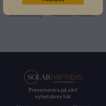
FÖREGÅENDE
NÄSTA
Sommarhälsning
Webbinar – Pixii energilagring
Prenumerera på vårt
nyhetsbrev här