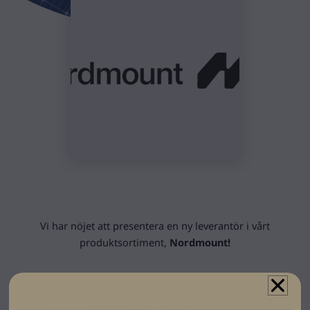
Vi har nöjet att presentera en ny leverantör i vårt
produktsortiment,
Nordmount!
De erbjuder svensktillverkade monteringsmaterial som är
smidiga och smarta, och som är gjorda för att klara vårt
nordiska klimat.