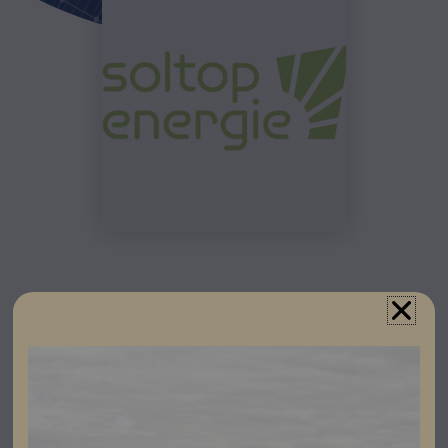
För att snabbare och enklare kunna hjälpa er med
projekteringar till era Soltop-anläggningar, ber vi er fylla i
nedan blankett som ni skickar in till oss som underlag!
Tveka inte att Kontakta någon av våra säljare om du vill
ha vägledning när du ska fylla i underlaget – vi finns här
för dig hela vägen!