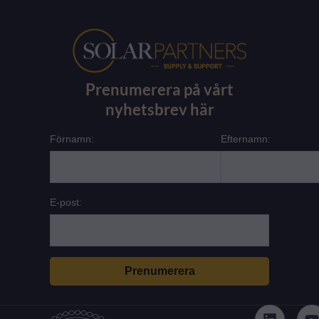
Prenumerera på vårt
nyhetsbrev här
Förnamn:
Efternamn:
E-post:
L
i