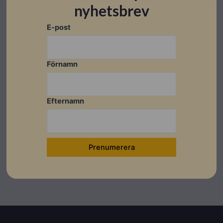
nyhetsbrev
E-post
Dela detta inlägg
Förnamn
Föregående
Näs
Efternamn
FÖREGÅENDE
NÄSTA
BYD Sommarkampanj!
BYD förlänger sin kampanj!