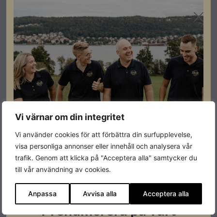
OBS! efter att du klickat på ”
Ladda ner mallen här
” behöver du ladda
ner filen till din enhet innan du börjar fylla i, för att nyttja alla
funktioner.
Ladda ner mallen här
Vi värnar om din integritet
Vi använder cookies för att förbättra din surfupplevelse,
visa personliga annonser eller innehåll och analysera vår
trafik. Genom att klicka på "Acceptera alla" samtycker du
till vår användning av cookies.
Anpassa
Avvisa alla
Acceptera alla
Prenumerera på vårt