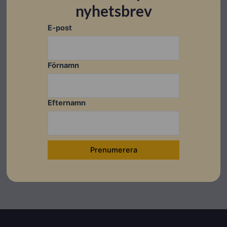
nyhetsbrev
E-post
Dela detta inlägg
Förnamn
Föregående
Näs
Efternamn
FÖREGÅENDE
NÄSTA
Nyhet – Fronius kompatibel med Checkwatt
Kampanj! Fronius Symo GEN24-Cashback för installatörer!