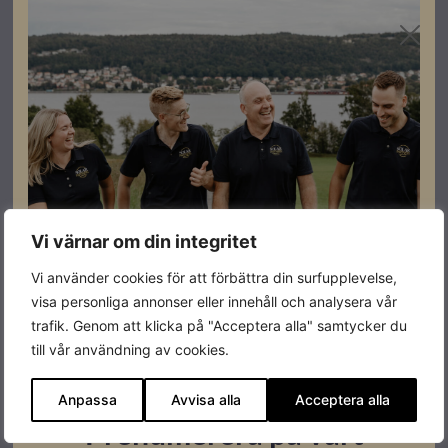
OBS! efter att du klickat på ”
Ladda ner mallen här
” behöver du ladda
ner filen till din enhet innan du börjar fylla i, för att nyttja alla
funktioner.
Ladda ner mallen här
Vi värnar om din integritet
Vi använder cookies för att förbättra din surfupplevelse,
visa personliga annonser eller innehåll och analysera vår
trafik. Genom att klicka på "Acceptera alla" samtycker du
till vår användning av cookies.
Anpassa
Avvisa alla
Acceptera alla
Prenumerera på vårt