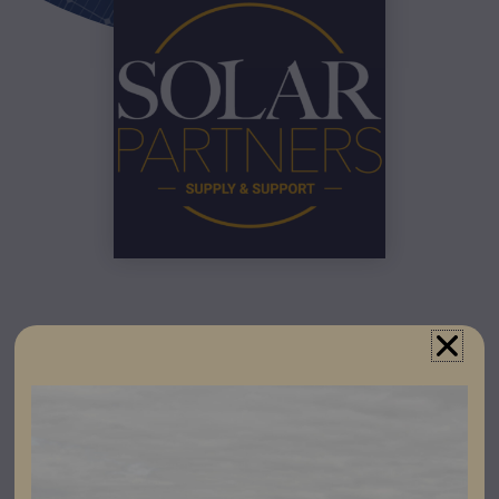
För att snabbare och enklare kunna hjälpa er med
projekteringar, ber vi er fylla i nedan blankett som ni
skickar in till oss som offertunderlag!
Tveka inte att Kontakta någon av våra säljare om du vill
ha vägledning när du ska fylla i underlaget – vi finns här
för dig hela vägen!