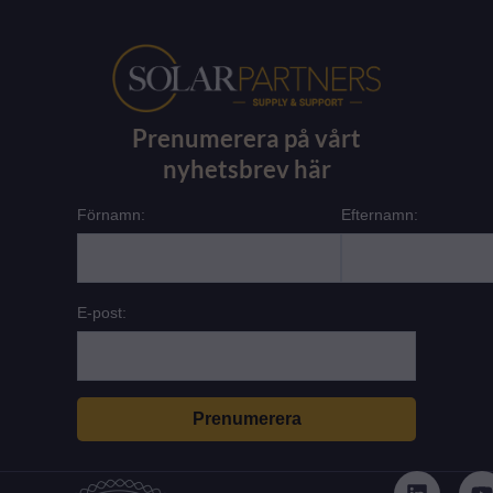
Prenumerera på vårt
nyhetsbrev här
Förnamn:
Efternamn:
E-post:
L
i